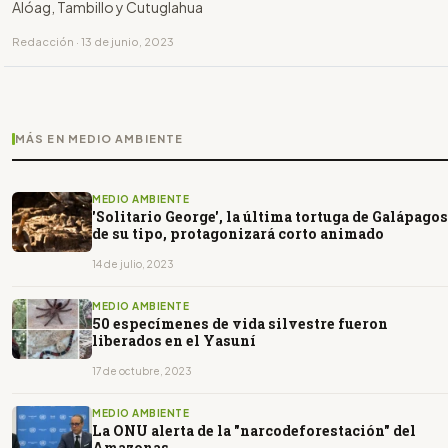
Alóag, Tambillo y Cutuglahua
Redacción · 13 de junio, 2023
MÁS EN MEDIO AMBIENTE
MEDIO AMBIENTE
'Solitario George', la última tortuga de Galápagos
de su tipo, protagonizará corto animado
14 de julio, 2023
MEDIO AMBIENTE
50 especímenes de vida silvestre fueron
liberados en el Yasuní
17 de octubre, 2023
MEDIO AMBIENTE
La ONU alerta de la "narcodeforestación" del
Amazonas