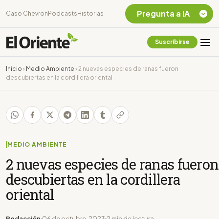
Pregunta a IA
Caso Chevron
Podcasts
Historias
Suscribirse
Quiero Información
sobre el Caso
Inicio
›
Medio Ambiente
›
2 nuevas especies de ranas fueron
Chevron Ecuador
descubiertas en la cordillera oriental
Listar destinos
turísticos de la
Amazonia Ecuatoriana
¿En que consiste la
tasa minera que rige en
Ecuador?
MEDIO AMBIENTE
2 nuevas especies de ranas fueron
descubiertas en la cordillera
oriental
Redacción
06 de octubre, 2023
2 min de lectura