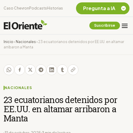
Pregunta a IA
Caso Chevron
Podcasts
Historias
Suscribirse
Quiero Información
sobre el Caso
Inicio
›
Nacionales
›
23 ecuatorianos detenidos por EE.UU. en altamar
Chevron Ecuador
arribaron a Manta
Listar destinos
turísticos de la
Amazonia Ecuatoriana
¿En que consiste la
tasa minera que rige en
Ecuador?
NACIONALES
23 ecuatorianos detenidos por
EE.UU. en altamar arribaron a
Manta
31 de octubre, 2025
3 min de lectura