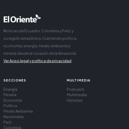
Noticias de Ecuador, Colombia y Perú, y
su región amazónica. Cubriendo política,
economía, energía, medio ambiente y
minería desde el corazón de la Amazonía
Ver Aviso legal y política de privacidad
SECCIONES
MULTIMEDIA
Energía
Podcasts
Minería
Multimedia
Economía
Historias
Política
Medio Ambiente
Nacionales
Perú
Colombia