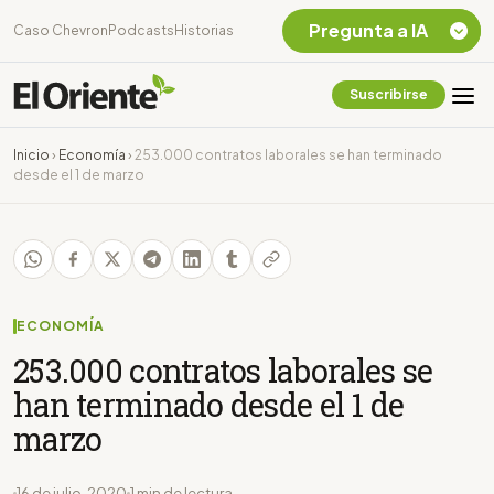
Pregunta a IA
Caso Chevron
Podcasts
Historias
Suscribirse
Quiero Información
sobre el Caso
Inicio
›
Economía
›
253.000 contratos laborales se han terminado
Chevron Ecuador
desde el 1 de marzo
Listar destinos
turísticos de la
Amazonia Ecuatoriana
¿En que consiste la
tasa minera que rige en
Ecuador?
ECONOMÍA
253.000 contratos laborales se
han terminado desde el 1 de
marzo
16 de julio, 2020
1 min de lectura