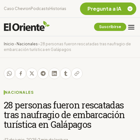
Pregunta a IA
Caso Chevron
Podcasts
Historias
Suscribirse
Quiero Información
sobre el Caso
Inicio
›
Nacionales
›
28 personas fueron rescatadas tras naufragio de
Chevron Ecuador
embarcación turística en Galápagos
Listar destinos
turísticos de la
Amazonia Ecuatoriana
¿En que consiste la
tasa minera que rige en
Ecuador?
NACIONALES
28 personas fueron rescatadas
tras naufragio de embarcación
turística en Galápagos
12 de junio, 2025
2 min de lectura