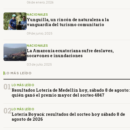
06 de enero, 2026
NACIONALES
Yunguilla, un rincón de naturaleza a la
vanguardia del turismo comunitario
09 de junio, 2025
NACIONALES
La Amazonía ecuatoriana sufre deslaves,
socavones e inundaciones
03 de julio, 2025
LO MÁS LEÍDO
01
LO MÁS LEÍDO
Resultados Lotería de Medellín hoy, sábado 8 de agosto:
quién ganó el premio mayor del sorteo 4847
02
LO MÁS LEÍDO
Lotería Boyacá: resultados del sorteo hoy sábado 8 de
agosto de 2026