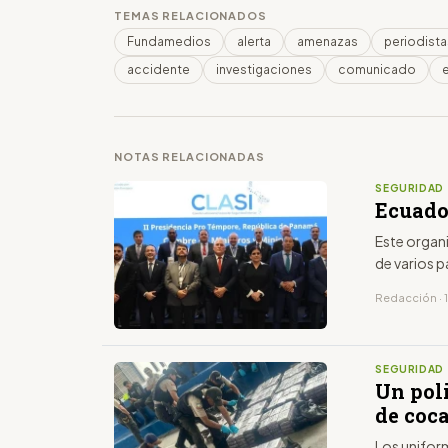
TEMAS RELACIONADOS
Fundamedios
alerta
amenazas
periodista
accidente
investigaciones
comunicado
NOTAS RELACIONADAS
SEGURIDAD
Ecuado
Este organi
de varios p
Redacción · 
SEGURIDAD
Un poli
de coc
Los unifor