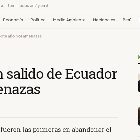
to:
terminadas en 7 y en 8
Economía
Política
Medio Ambiente
Nacionales
Perú
 este año por amenazas
n salido de Ecuador
enazas
 fueron las primeras en abandonar el