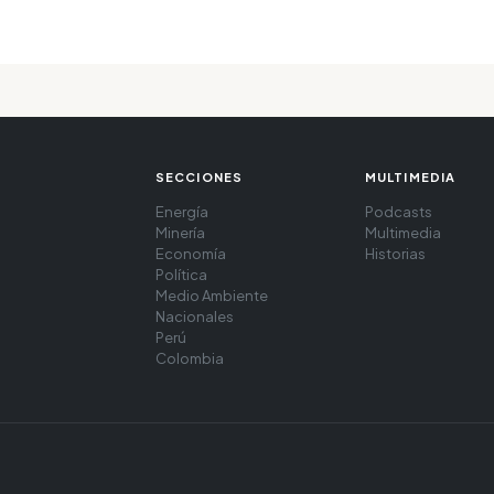
SECCIONES
MULTIMEDIA
Energía
Podcasts
Minería
Multimedia
Economía
Historias
Política
Medio Ambiente
Nacionales
Perú
Colombia