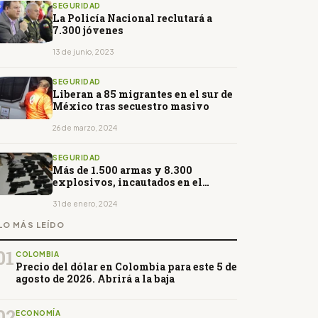
SEGURIDAD
La Policía Nacional reclutará a
7.300 jóvenes
13 de junio, 2023
SEGURIDAD
Liberan a 85 migrantes en el sur de
México tras secuestro masivo
26 de marzo, 2024
SEGURIDAD
Más de 1.500 armas y 8.300
explosivos, incautados en el
estado de excepción
31 de enero, 2024
LO MÁS LEÍDO
01
COLOMBIA
Precio del dólar en Colombia para este 5 de
agosto de 2026. Abrirá a la baja
02
ECONOMÍA