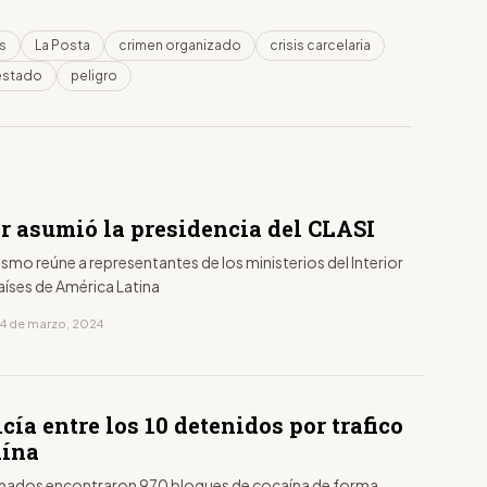
s
La Posta
crimen organizado
crisis carcelaria
estado
peligro
r asumió la presidencia del CLASI
smo reúne a representantes de los ministerios del Interior
aíses de América Latina
14 de marzo, 2024
cía entre los 10 detenidos por trafico
aína
mados encontraron 970 bloques de cocaína de forma