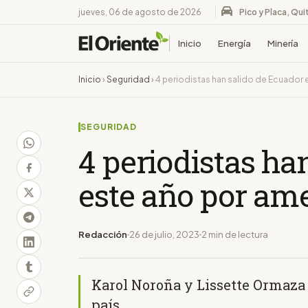
jueves, 06 de agosto de 2026
Pico y Placa, Qui
Inicio
Energía
Minería
Inicio
›
Seguridad
›
4 periodistas han salido de Ecuador
SEGURIDAD
4 periodistas ha
este año por am
Redacción
26 de julio, 2023
2 min de lectura
Karol Noroña y Lissette Ormaza
país