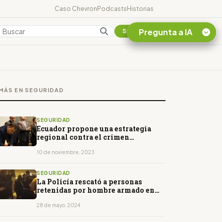
Caso Chevron
Podcasts
Historias
Pregunta a IA
Colombia
Suscribirse
Quiero Información
sobre el Caso
MÁS EN SEGURIDAD
Chevron Ecuador
Listar destinos
turísticos de la
SEGURIDAD
Amazonia Ecuatoriana
Ecuador propone una estrategia
regional contra el crimen
¿En que consiste la
organizado
tasa minera que rige en
10 de noviembre, 2023
Ecuador?
SEGURIDAD
La Policía rescató a personas
retenidas por hombre armado en
Ibarra
28 de mayo, 2024