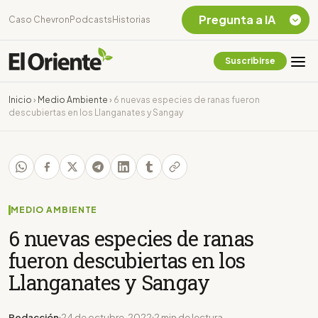
Pregunta a IA
Caso Chevron
Podcasts
Historias
Suscribirse
Quiero Información
sobre el Caso
Inicio
›
Medio Ambiente
›
6 nuevas especies de ranas fueron
Chevron Ecuador
descubiertas en los Llanganates y Sangay
Listar destinos
turísticos de la
Amazonia Ecuatoriana
¿En que consiste la
tasa minera que rige en
Ecuador?
MEDIO AMBIENTE
6 nuevas especies de ranas
fueron descubiertas en los
Llanganates y Sangay
Redacción
24 de octubre, 2022
2 min de lectura