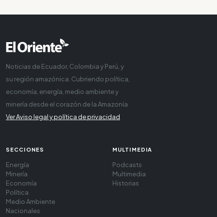
Noticias de Ecuador, Colombia y Perú, y
su región amazónica. Cubriendo política,
economía, energía, medio ambiente y
minería desde el corazón de la Amazonía
Ver Aviso legal y política de privacidad
SECCIONES
MULTIMEDIA
Energía
Podcasts
Minería
Multimedia
Economía
Historias
Política
Medio Ambiente
Nacionales