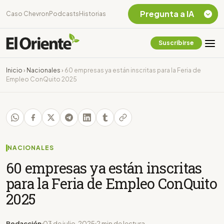
Pregunta a IA
Caso Chevron
Podcasts
Historias
Suscribirse
Quiero Información
sobre el Caso
Inicio
›
Nacionales
›
60 empresas ya están inscritas para la Feria de
Chevron Ecuador
Empleo ConQuito 2025
Listar destinos
turísticos de la
Amazonia Ecuatoriana
¿En que consiste la
tasa minera que rige en
Ecuador?
NACIONALES
60 empresas ya están inscritas
para la Feria de Empleo ConQuito
2025
Redacción
03 de julio, 2025
2 min de lectura