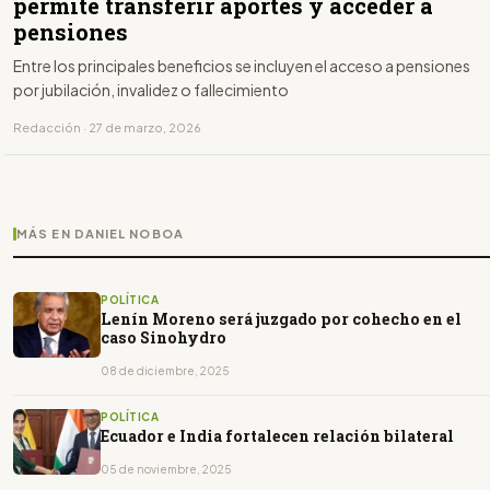
permite transferir aportes y acceder a
pensiones
Entre los principales beneficios se incluyen el acceso a pensiones
por jubilación, invalidez o fallecimiento
Redacción · 27 de marzo, 2026
MÁS EN DANIEL NOBOA
POLÍTICA
Lenín Moreno será juzgado por cohecho en el
caso Sinohydro
08 de diciembre, 2025
POLÍTICA
Ecuador e India fortalecen relación bilateral
05 de noviembre, 2025