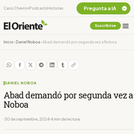
Pregunta a IA
Caso Chevron
Podcasts
Historias
Suscribirse
Quiero Información
sobre el Caso
Inicio
›
Daniel Noboa
›
Abad demandó por segunda vez a Noboa
Chevron Ecuador
Listar destinos
turísticos de la
Amazonia Ecuatoriana
¿En que consiste la
tasa minera que rige en
DANIEL NOBOA
Ecuador?
Abad demandó por segunda vez a
Noboa
30 de septiembre, 2024
4 min de lectura