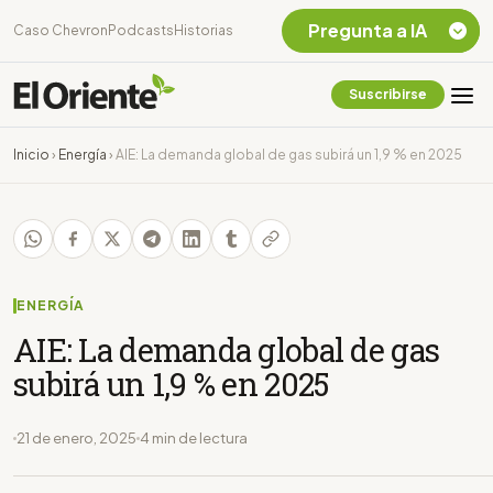
Pregunta a IA
Caso Chevron
Podcasts
Historias
Suscribirse
Quiero Información
sobre el Caso
Inicio
›
Energía
›
AIE: La demanda global de gas subirá un 1,9 % en 2025
Chevron Ecuador
Listar destinos
turísticos de la
Amazonia Ecuatoriana
¿En que consiste la
tasa minera que rige en
ENERGÍA
Ecuador?
AIE: La demanda global de gas
subirá un 1,9 % en 2025
21 de enero, 2025
4 min de lectura