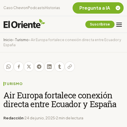
Pregunta a IA
Caso Chevron
Podcasts
Historias
Suscribirse
Quiero Información
sobre el Caso
Inicio
›
Turismo
›
Air Europa fortalece conexión directa entre Ecuador y
Chevron Ecuador
España
Listar destinos
turísticos de la
Amazonia Ecuatoriana
¿En que consiste la
tasa minera que rige en
Ecuador?
TURISMO
Air Europa fortalece conexión
directa entre Ecuador y España
Redacción
24 de junio, 2025
2 min de lectura