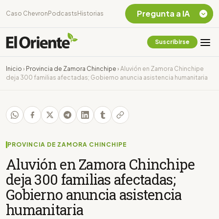
Pregunta a IA
Caso Chevron
Podcasts
Historias
Suscribirse
Quiero Información
sobre el Caso
Inicio
›
Provincia de Zamora Chinchipe
›
Aluvión en Zamora Chinchipe
Chevron Ecuador
deja 300 familias afectadas; Gobierno anuncia asistencia humanitaria
Listar destinos
turísticos de la
Amazonia Ecuatoriana
¿En que consiste la
tasa minera que rige en
Ecuador?
PROVINCIA DE ZAMORA CHINCHIPE
Aluvión en Zamora Chinchipe
deja 300 familias afectadas;
Gobierno anuncia asistencia
humanitaria