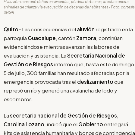
El aluvión ocasionó daños en viviendas, pérdida de bienes, afectaciones a
animales de crianza y la evacuación de decenas de habitantes / Foto: cortesía
SNGR
Quito-
Las consecuencias del
aluvión
registrado en la
parroquia
Guadalupe
, cantón
Zamora
, continúan
evidenciándose mientras avanzan las labores de
evaluación y asistencia. La
Secretaría Nacional de
Gestión de Riesgos
informó que, hasta este domingo
5 de julio, 300 familias han resultado afectadas por la
emergencia provocada tras el
deslizamiento
que
represó un río y generó una avalancha de lodo y
escombros.
La
secretaria nacional de Gestión de Riesgos,
Carolina Lozano
, indicó que el
Gobierno
entregará
kits de asistencia humanitaria y bonos de contingencia