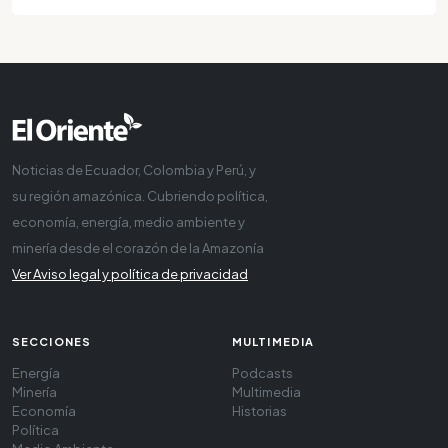
Noticias de Ecuador, Colombia y Perú, y
su región amazónica. Cubriendo política,
economía, energía, medio ambiente y
minería desde el corazón de la Amazonía
Ver Aviso legal y política de privacidad
SECCIONES
MULTIMEDIA
Energía
Podcasts
Minería
Multimedia
Economía
Historias
Política