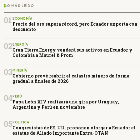
LO MÁS LEÍDO
01
ECONOMÍA
Precio del oro supera récord, pero Ecuador exporta con
descuento
02
ENERGÍA
Gran Tierra Energy venderá sus activos en Ecuador y
Colombia a Maurel & Prom
03
MINERÍA
Gobierno prevé reabrir el catastro minero de forma
gradual a finales de 2026
04
PERÚ
Papa León XIV realizará una gira por Uruguay,
Argentina y Perú en noviembre
05
POLÍTICA
Congresistas de EE. UU. proponen otorgar a Ecuador el
estatus de Aliado Importante Extra-OTAN