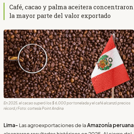
Café, cacao y palma aceitera concentraron
la mayor parte del valor exportado
En 2025, el cacao superó los $ 6,000 por tonelada y el café alcanzó precios
récord / Foto: cortesía Point Andina
Lima-
Las agroexportaciones de la
Amazonía peruana
alcanzaron resultados históricos en 2025. Al cierre del