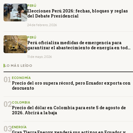
PERÚ
Elecciones Perú 2026: fechas, bloques y reglas
del Debate Presidencial
24 de febrero, 2026
PERÚ
Perú oficializa medidas de emergencia para
garantizar el abastecimiento de energía en todo
el país
11 de mayo, 2026
LO MÁS LEÍDO
01
ECONOMÍA
Precio del oro supera récord, pero Ecuador exporta con
descuento
02
COLOMBIA
Precio del dólar en Colombia para este 5 de agosto de
2026. Abrirá a la baja
03
ENERGÍA
Gran Tierra Energy venderá sus activos en Ecuador y