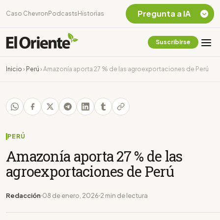
Pregunta a IA
Caso Chevron
Podcasts
Historias
Suscribirse
Quiero Información
sobre el Caso
Inicio
›
Perú
›
Amazonía aporta 27 % de las agroexportaciones de Perú
Chevron Ecuador
Listar destinos
turísticos de la
Amazonia Ecuatoriana
¿En que consiste la
tasa minera que rige en
PERÚ
Ecuador?
Amazonía aporta 27 % de las
agroexportaciones de Perú
Redacción
08 de enero, 2026
2 min de lectura