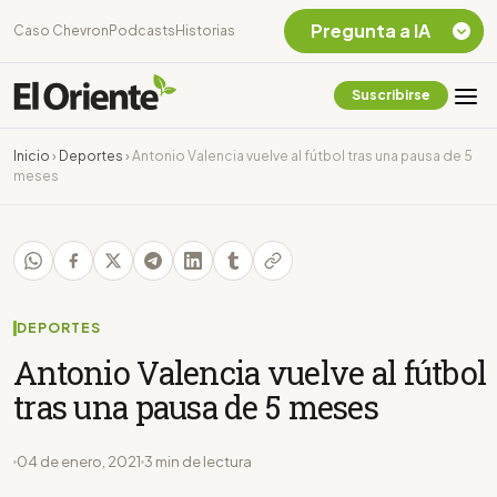
Pregunta a IA
Caso Chevron
Podcasts
Historias
Suscribirse
Quiero Información
sobre el Caso
Inicio
›
Deportes
›
Antonio Valencia vuelve al fútbol tras una pausa de 5
Chevron Ecuador
meses
Listar destinos
turísticos de la
Amazonia Ecuatoriana
¿En que consiste la
tasa minera que rige en
Ecuador?
DEPORTES
Antonio Valencia vuelve al fútbol
tras una pausa de 5 meses
04 de enero, 2021
3 min de lectura