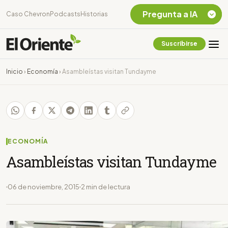
Pregunta a IA
Caso Chevron
Podcasts
Historias
Suscribirse
Quiero Información
sobre el Caso
Inicio
›
Economía
›
Asambleístas visitan Tundayme
Chevron Ecuador
Listar destinos
turísticos de la
Amazonia Ecuatoriana
¿En que consiste la
tasa minera que rige en
ECONOMÍA
Ecuador?
Asambleístas visitan Tundayme
06 de noviembre, 2015
2 min de lectura