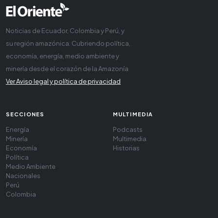
Noticias de Ecuador, Colombia y Perú, y
su región amazónica. Cubriendo política,
economía, energía, medio ambiente y
minería desde el corazón de la Amazonía
Ver Aviso legal y política de privacidad
SECCIONES
MULTIMEDIA
Energía
Podcasts
Minería
Multimedia
Economía
Historias
Política
Medio Ambiente
Nacionales
Perú
Colombia