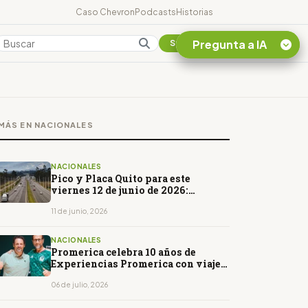
Caso Chevron
Podcasts
Historias
Pregunta a IA
Colombia
Suscribirse
Quiero Información
sobre el Caso
MÁS EN NACIONALES
Chevron Ecuador
Listar destinos
turísticos de la
NACIONALES
Amazonia Ecuatoriana
Pico y Placa Quito para este
viernes 12 de junio de 2026:
¿En que consiste la
horarios y restricciones
tasa minera que rige en
11 de junio, 2026
Ecuador?
NACIONALES
Promerica celebra 10 años de
Experiencias Promerica con viaje
exclusivo al Mundial
06 de julio, 2026