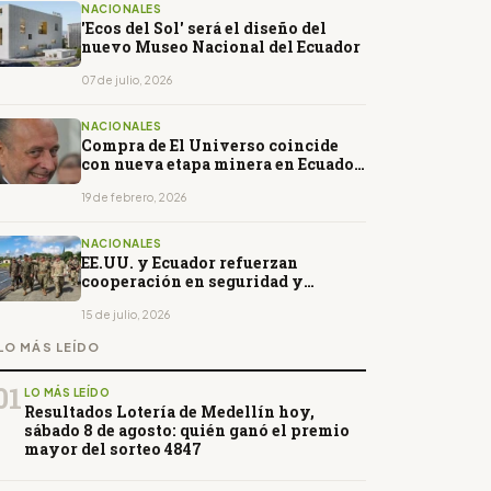
NACIONALES
'Ecos del Sol' será el diseño del
nuevo Museo Nacional del Ecuador
07 de julio, 2026
NACIONALES
Compra de El Universo coincide
con nueva etapa minera en Ecuador
y expansión regional de Integra
Capital
19 de febrero, 2026
NACIONALES
EE.UU. y Ecuador refuerzan
cooperación en seguridad y
defensa
15 de julio, 2026
LO MÁS LEÍDO
01
LO MÁS LEÍDO
Resultados Lotería de Medellín hoy,
sábado 8 de agosto: quién ganó el premio
mayor del sorteo 4847