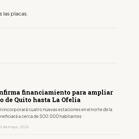
 las placas.
S
nfirma financiamiento para ampliar
o de Quito hasta La Ofelia
n incorporará cuatro nuevas estaciones en el norte de la
eneficiará a cerca de 500.000 habitantes
12 de mayo, 2026