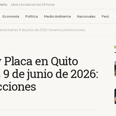
Quito:
Libre circulacion las 24 horas
Economía
Política
Medio Ambiente
Nacionales
Perú
a este martes 9 de junio de 2026: horarios y restricciones
y Placa en Quito
 9 de junio de 2026:
icciones