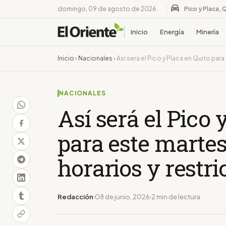
domingo, 09 de agosto de 2026
Pico y Placa, 
Inicio
Energía
Minería
Inicio
›
Nacionales
›
Así será el Pico y Placa en Quito par
NACIONALES
Así será el Pico 
para este martes
horarios y restr
Redacción
08 de junio, 2026
2 min de lectura