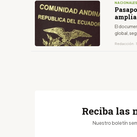
NACIONALE
Pasapo
amplía 
El document
global, se
Redacción · 
Reciba las 
Nuestro boletín sem