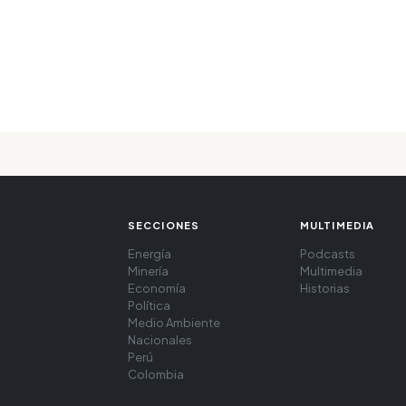
SECCIONES
MULTIMEDIA
Energía
Podcasts
Minería
Multimedia
Economía
Historias
Política
Medio Ambiente
Nacionales
Perú
Colombia