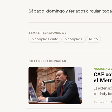
Sábado, domingo y feriados circulan todas
TEMAS RELACIONADOS
pico y placa quito
pico y placa
Quito
NOTAS RELACIONADAS
NACIONALE
CAF co
el Metr
La extensió
ciudad y b
Redacción · 