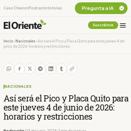
Pregunta a IA
Caso Chevron
Podcasts
Historias
Suscribirse
Quiero Información
sobre el Caso
Inicio
›
Nacionales
›
Así será el Pico y Placa Quito para este jueves 4 de
Chevron Ecuador
junio de 2026: horarios y restricciones
Listar destinos
turísticos de la
Amazonia Ecuatoriana
¿En que consiste la
tasa minera que rige en
Ecuador?
NACIONALES
Así será el Pico y Placa Quito para
este jueves 4 de junio de 2026:
horarios y restricciones
Redacción
03 de junio, 2026
2 min de lectura