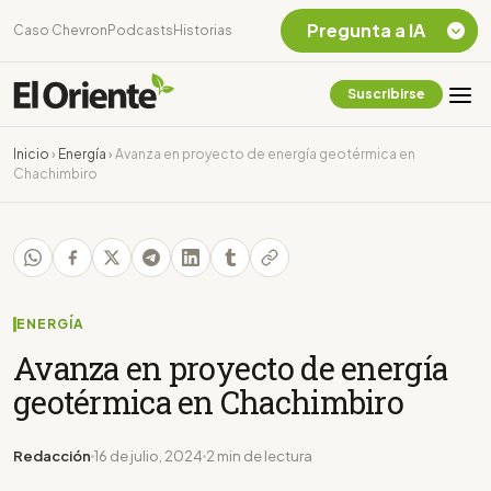
Pregunta a IA
Caso Chevron
Podcasts
Historias
Suscribirse
Quiero Información
sobre el Caso
Inicio
›
Energía
›
Avanza en proyecto de energía geotérmica en
Chevron Ecuador
Chachimbiro
Listar destinos
turísticos de la
Amazonia Ecuatoriana
¿En que consiste la
tasa minera que rige en
Ecuador?
ENERGÍA
Avanza en proyecto de energía
geotérmica en Chachimbiro
Redacción
16 de julio, 2024
2 min de lectura