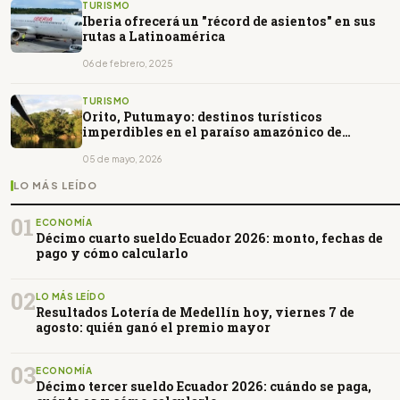
TURISMO
Iberia ofrecerá un "récord de asientos" en sus
rutas a Latinoamérica
06 de febrero, 2025
TURISMO
Orito, Putumayo: destinos turísticos
imperdibles en el paraíso amazónico de
Colombia
05 de mayo, 2026
LO MÁS LEÍDO
01
ECONOMÍA
Décimo cuarto sueldo Ecuador 2026: monto, fechas de
pago y cómo calcularlo
02
LO MÁS LEÍDO
Resultados Lotería de Medellín hoy, viernes 7 de
agosto: quién ganó el premio mayor
03
ECONOMÍA
Décimo tercer sueldo Ecuador 2026: cuándo se paga,