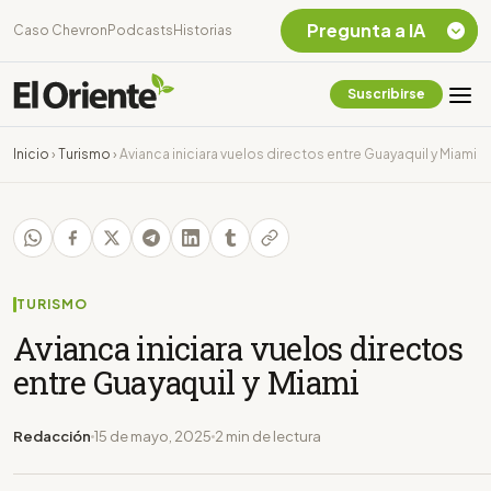
Pregunta a IA
Caso Chevron
Podcasts
Historias
Suscribirse
Quiero Información
sobre el Caso
Inicio
›
Turismo
›
Avianca iniciara vuelos directos entre Guayaquil y Miami
Chevron Ecuador
Listar destinos
turísticos de la
Amazonia Ecuatoriana
¿En que consiste la
tasa minera que rige en
TURISMO
Ecuador?
Avianca iniciara vuelos directos
entre Guayaquil y Miami
Redacción
15 de mayo, 2025
2 min de lectura