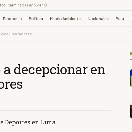
ito:
terminadas en 9 y en 0
Economía
Política
Medio Ambiente
Nacionales
Perú
 Copa Libertadores
ó a decepcionar en
ores
 de Deportes en Lima