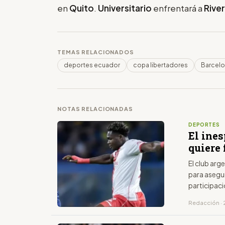
en
Quito
.
Universitario
enfrentará a
River
TEMAS RELACIONADOS
deportes ecuador
copa libertadores
Barcelo
NOTAS RELACIONADAS
DEPORTES
El ine
quiere 
El club arg
para asegur
participaci
Redacción · 