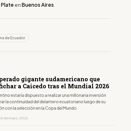
 Plate
en
Buenos Aires
.
na de Ecuador
sperado gigante sudamericano que
fichar a Caicedo tras el Mundial 2026
entino estaría dispuesto a realizar una millonaria inversión
ar la continuidad del delantero ecuatoriano luego de su
ón con la selección en la Copa del Mundo.
26 de mayo, 2026