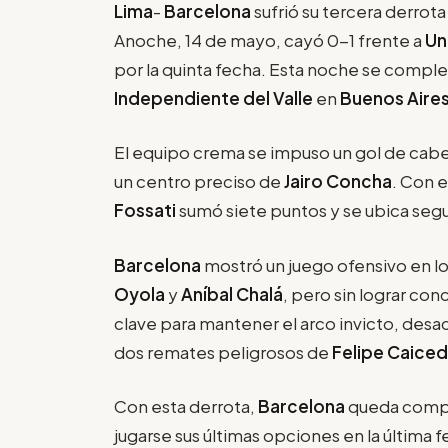
Lima
-
Barcelona
sufrió su tercera derrota
Anoche, 14 de mayo, cayó 0-1 frente a
Un
por la quinta fecha. Esta noche se comple
Independiente del Valle
en
Buenos Aire
El equipo crema se impuso un gol de cab
un centro preciso de
Jairo Concha
. Con e
Fossati
sumó siete puntos y se ubica segu
Barcelona
mostró un juego ofensivo en lo
Oyola
y
Aníbal Chalá
, pero sin lograr conc
clave para mantener el arco invicto, desac
dos remates peligrosos de
Felipe Caice
Con esta derrota,
Barcelona
queda compr
jugarse sus últimas opciones en la última 