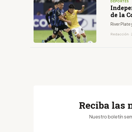
DEPORTES
Indepe
de la C
River Plate
Redacción ·
Reciba las 
Nuestro boletín sem