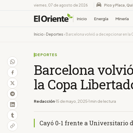
viernes, 07 de agosto de 2026
Pico y Placa, Qu
Inicio
Energía
Minería
Inicio
›
Deportes
›
Barcelona volvió a decepcionar en la
DEPORTES
Barcelona volvi
la Copa Libertad
Redacción
15 de mayo, 2025
1 min de lectura
Cayó 0-1 frente a Universitario