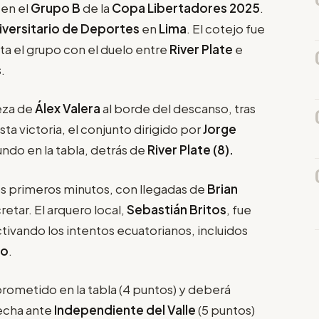
 en el
Grupo B
de la
Copa Libertadores 2025
.
iversitario de Deportes
en
Lima
. El cotejo fue
ta el grupo con el duelo entre
River Plate
e
s
.
eza de
Álex Valera
al borde del descanso, tras
sta victoria, el conjunto dirigido por
Jorge
ndo en la tabla, detrás de
River Plate (8).
s primeros minutos, con llegadas de
Brian
retar. El arquero local,
Sebastián Britos
, fue
tivando los intentos ecuatorianos, incluidos
do
.
ometido en la tabla (4 puntos) y deberá
fecha ante
Independiente del Valle
(5 puntos)