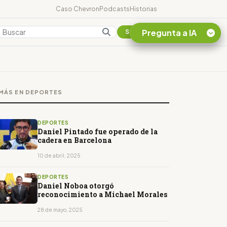
Caso Chevron
Podcasts
Historias
Pregunta a IA
Colombia
Suscribirse
Quiero Información
sobre el Caso
MÁS EN DEPORTES
Chevron Ecuador
Listar destinos
turísticos de la
DEPORTES
Amazonia Ecuatoriana
Daniel Pintado fue operado de la
cadera en Barcelona
¿En que consiste la
tasa minera que rige en
10 de abril, 2025
Ecuador?
DEPORTES
Daniel Noboa otorgó
reconocimiento a Michael Morales
28 de mayo, 2025