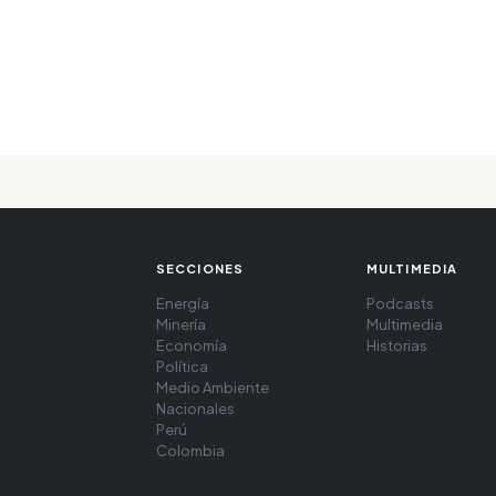
SECCIONES
MULTIMEDIA
Energía
Podcasts
Minería
Multimedia
Economía
Historias
Política
Medio Ambiente
Nacionales
Perú
Colombia