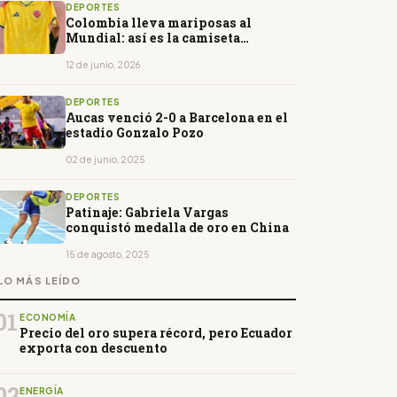
DEPORTES
Colombia lleva mariposas al
Mundial: así es la camiseta
amarilla de 2026
12 de junio, 2026
DEPORTES
Aucas venció 2-0 a Barcelona en el
estadio Gonzalo Pozo
02 de junio, 2025
DEPORTES
Patinaje: Gabriela Vargas
conquistó medalla de oro en China
15 de agosto, 2025
LO MÁS LEÍDO
01
ECONOMÍA
Precio del oro supera récord, pero Ecuador
exporta con descuento
02
ENERGÍA