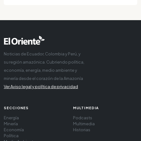
Noticias de Ecuador, Colombia y Perú, y
su región amazónica. Cubriendo política,
economía, energía, medio ambiente y
minería desde el corazón de la Amazonía
Ver Aviso legal y política de privacidad
SECCIONES
MULTIMEDIA
Energía
Podcasts
Minería
Multimedia
Economía
Historias
Política