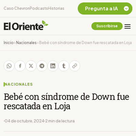
Pregunta a IA
Caso Chevron
Podcasts
Historias
Suscribirse
Quiero Información
sobre el Caso
Inicio
›
Nacionales
›
Bebé con síndrome de Down fue rescatada en Loja
Chevron Ecuador
Listar destinos
turísticos de la
Amazonia Ecuatoriana
¿En que consiste la
tasa minera que rige en
NACIONALES
Ecuador?
Bebé con síndrome de Down fue
rescatada en Loja
04 de octubre, 2024
2 min de lectura