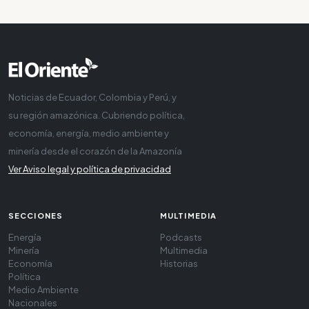
Noticias de Ecuador, Colombia y Perú, y
su región amazónica. Cubriendo política,
economía, energía, medio ambiente y
minería desde el corazón de la Amazonía
Ver Aviso legal y política de privacidad
SECCIONES
MULTIMEDIA
Energía
Podcasts
Minería
Multimedia
Economía
Historias
Política
Medio Ambiente
Nacionales