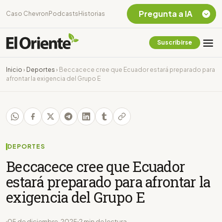
Pregunta a IA
Caso Chevron
Podcasts
Historias
Suscribirse
Quiero Información
sobre el Caso
Inicio
›
Deportes
›
Beccacece cree que Ecuador estará preparado para
Chevron Ecuador
afrontar la exigencia del Grupo E
Listar destinos
turísticos de la
Amazonia Ecuatoriana
¿En que consiste la
tasa minera que rige en
Ecuador?
DEPORTES
Beccacece cree que Ecuador
estará preparado para afrontar la
exigencia del Grupo E
05 de diciembre, 2025
2 min de lectura