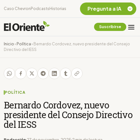
Pregunta a IA
Caso Chevron
Podcasts
Historias
Suscribirse
Quiero Información
sobre el Caso
Inicio
›
Política
›
Bernardo Cordovez, nuevo presidente del Consejo
Chevron Ecuador
Directivo del IESS
Listar destinos
turísticos de la
Amazonia Ecuatoriana
¿En que consiste la
tasa minera que rige en
Ecuador?
POLÍTICA
Bernardo Cordovez, nuevo
presidente del Consejo Directivo
del IESS
Redacción
27 de noviembre, 2025
2 min de lectura