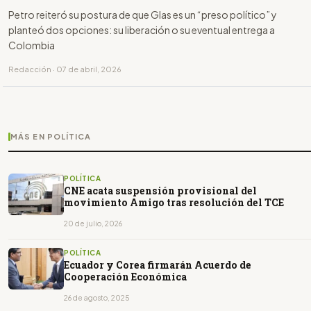
Petro reiteró su postura de que Glas es un “preso político” y
planteó dos opciones: su liberación o su eventual entrega a
Colombia
Redacción · 07 de abril, 2026
MÁS EN POLÍTICA
POLÍTICA
CNE acata suspensión provisional del
movimiento Amigo tras resolución del TCE
20 de julio, 2026
POLÍTICA
Ecuador y Corea firmarán Acuerdo de
Cooperación Económica
26 de agosto, 2025