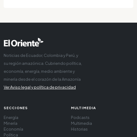
Noticias de Ecuador, Colombia y Perú, y
su región amazónica. Cubriendo política,
economía, energía, medio ambiente y
minería desde el corazón de la Amazonía
Ver Aviso legal y política de privacidad
SECCIONES
MULTIMEDIA
Energía
Podcasts
Minería
Multimedia
Economía
Historias
Política