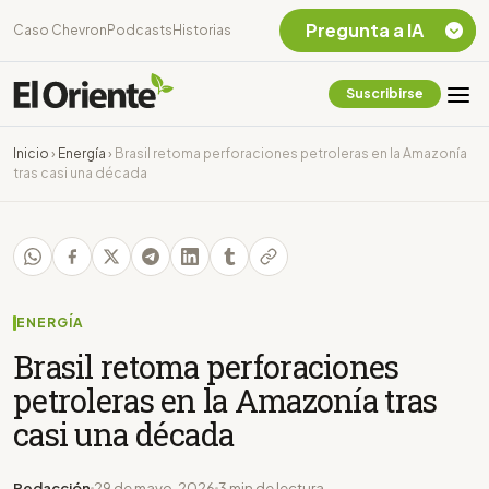
Pregunta a IA
Caso Chevron
Podcasts
Historias
Suscribirse
Quiero Información
sobre el Caso
Inicio
›
Energía
›
Brasil retoma perforaciones petroleras en la Amazonía
Chevron Ecuador
tras casi una década
Listar destinos
turísticos de la
Amazonia Ecuatoriana
¿En que consiste la
tasa minera que rige en
Ecuador?
ENERGÍA
Brasil retoma perforaciones
petroleras en la Amazonía tras
casi una década
Redacción
29 de mayo, 2026
3 min de lectura