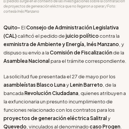
El pedido surge en el contexto de las investigaciones sobre la contratación
de proyectos de generación eléctrica que no llegaron a operar / Foto:
cortesía Inés Manzano
Quito-
El
Consejo de Administración Legislativa
(CAL)
calificó el pedido de
juicio político
contra la
exministra de Ambiente y Energía, Inés Manzano
, y
dispuso su envío a la
Comisión de Fiscalización
de la
Asamblea Nacional
para el trámite correspondiente.
La solicitud fue presentada el 27 de mayo por los
asambleístas Blasco Luna
y
Lenin Barreto
, de la
bancada
Revolución Ciudadana
, quienes atribuyen a
la exfuncionaria un presunto incumplimiento de
funciones relacionado con los contratos para los
proyectos de generación eléctrica Salitral
y
Quevedo
, vinculados al denominado
caso Progen
.