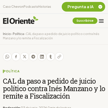
Pregunta a IA
Caso Chevron
Podcasts
Historias
Suscribirse
Quiero Información
sobre el Caso
Inicio
›
Política
›
CAL da paso a pedido de juicio político contra Inés
Chevron Ecuador
Manzano y lo remite a Fiscalización
Listar destinos
turísticos de la
Amazonia Ecuatoriana
¿En que consiste la
tasa minera que rige en
Ecuador?
POLÍTICA
CAL da paso a pedido de juicio
político contra Inés Manzano y lo
remite a Fiscalización
Redacción
03 de junio, 2026
2 min de lectura