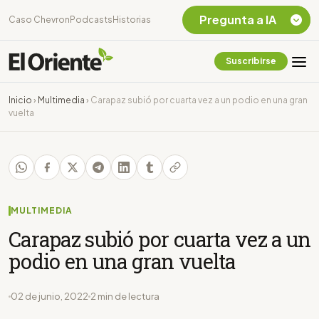
Pregunta a IA
Caso Chevron
Podcasts
Historias
Suscribirse
Quiero Información
sobre el Caso
Inicio
›
Multimedia
›
Carapaz subió por cuarta vez a un podio en una gran
Chevron Ecuador
vuelta
Listar destinos
turísticos de la
Amazonia Ecuatoriana
¿En que consiste la
tasa minera que rige en
Ecuador?
MULTIMEDIA
Carapaz subió por cuarta vez a un
podio en una gran vuelta
02 de junio, 2022
2 min de lectura