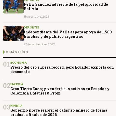
Félix Sánchez advierte de la peligrosidad de
Bolivia
11 de octubre, 2023
DEPORTES
Independiente del Valle espera apoyo de 1.500
hinchas y de público argentino
27 de septiembre, 2022
LO MÁS LEÍDO
01
ECONOMÍA
Precio del oro supera récord, pero Ecuador exporta con
descuento
02
ENERGÍA
Gran Tierra Energy venderá sus activos en Ecuador y
Colombia a Maurel & Prom
03
MINERÍA
Gobierno prevé reabrir el catastro minero de forma
gradual a finales de 2026