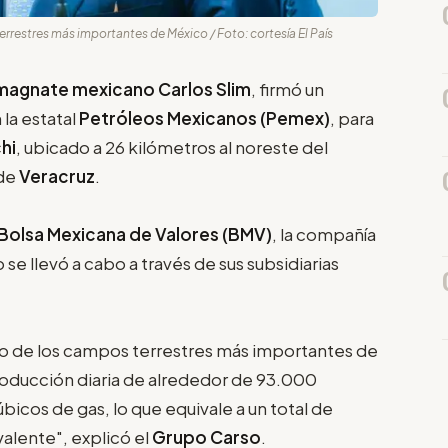
restres más importantes de México / Foto: cortesía El País
magnate mexicano Carlos Slim
, firmó un
 la estatal
Petróleos Mexicanos (Pemex)
, para
hi
, ubicado a 26 kilómetros al noreste del
 de
Veracruz
.
Bolsa Mexicana de Valores (BMV)
, la compañía
 se llevó a cabo a través de sus subsidiarias
 de los campos terrestres más importantes de
oducción diaria de alrededor de 93.000
úbicos de gas, lo que equivale a un total de
valente", explicó el
Grupo Carso
.