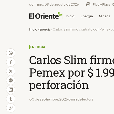
domingo, 09 de agosto de 2026
Pico y Placa, 
Inicio
Energía
Minería
Inicio
›
Energía
›
Carlos Slim firmó contrato con Pemex por
ENERGÍA
Carlos Slim firm
Pemex por $ 1.99
perforación
30 de septiembre, 2025
3 min de lectura