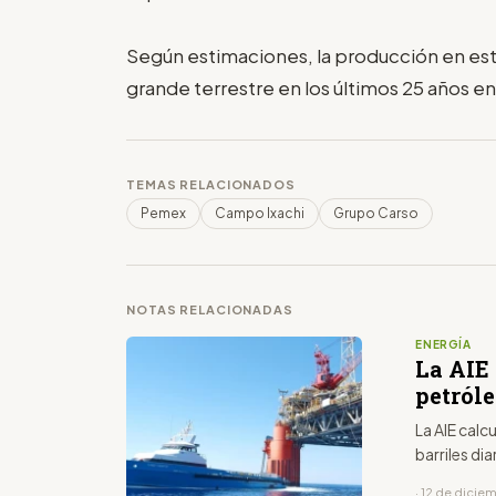
Según estimaciones, la producción en es
grande terrestre en los últimos 25 años e
TEMAS RELACIONADOS
Pemex
Campo Ixachi
Grupo Carso
NOTAS RELACIONADAS
ENERGÍA
La AIE 
petróle
La AIE calc
barriles di
· 12 de dicie