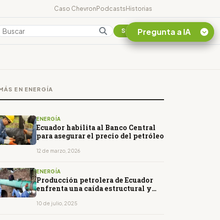
Caso Chevron
Podcasts
Historias
Pregunta a IA
Colombia
Suscribirse
Quiero Información
sobre el Caso
MÁS EN ENERGÍA
Chevron Ecuador
Listar destinos
turísticos de la
ENERGÍA
Amazonia Ecuatoriana
Ecuador habilita al Banco Central
para asegurar el precio del petróleo
¿En que consiste la
tasa minera que rige en
12 de marzo, 2026
Ecuador?
ENERGÍA
Producción petrolera de Ecuador
enfrenta una caída estructural y
coyuntural
10 de julio, 2025