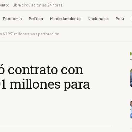
Quito:
Libre circulacion las 24 horas
Economía
Política
Medio Ambiente
Nacionales
Perú
 $ 1.991 millones para perforación
ó contrato con
1 millones para