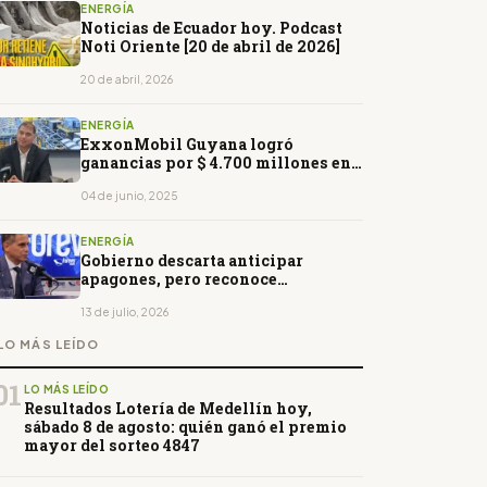
ENERGÍA
Noticias de Ecuador hoy. Podcast
Noti Oriente [20 de abril de 2026]
20 de abril, 2026
ENERGÍA
ExxonMobil Guyana logró
ganancias por $ 4.700 millones en
2024
04 de junio, 2025
ENERGÍA
Gobierno descarta anticipar
apagones, pero reconoce
incertidumbre por el Fenómeno de
El Niño
13 de julio, 2026
LO MÁS LEÍDO
01
LO MÁS LEÍDO
Resultados Lotería de Medellín hoy,
sábado 8 de agosto: quién ganó el premio
mayor del sorteo 4847