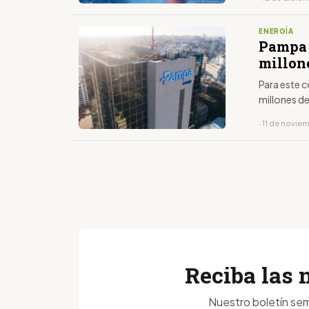
ENERGÍA
Pampa 
millon
Para este 
millones d
· 11 de novie
Reciba las 
Nuestro boletín sem