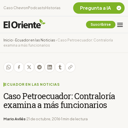
Pregunta a IA
Caso Chevron
Podcasts
Historias
Suscribirse
Quiero Información
sobre el Caso
Inicio
›
Ecuador en las Noticias
›
Caso Petroecuador: Contraloría
Chevron Ecuador
examina a más funcionarios
Listar destinos
turísticos de la
Amazonia Ecuatoriana
¿En que consiste la
tasa minera que rige en
Ecuador?
ECUADOR EN LAS NOTICIAS
Caso Petroecuador: Contraloría
examina a más funcionarios
Mario Avilés
21 de octubre, 2016
1 min de lectura