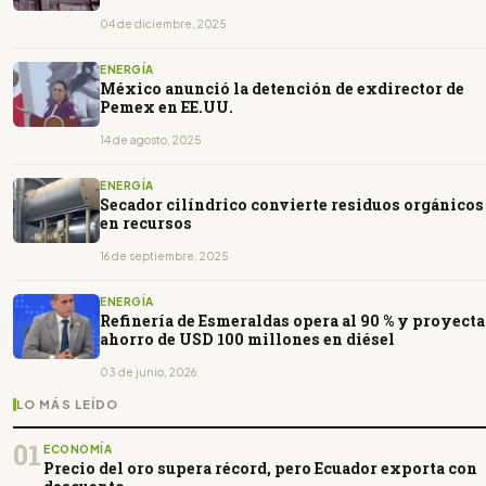
04 de diciembre, 2025
ENERGÍA
México anunció la detención de exdirector de
Pemex en EE.UU.
14 de agosto, 2025
ENERGÍA
Secador cilíndrico convierte residuos orgánicos
en recursos
16 de septiembre, 2025
ENERGÍA
Refinería de Esmeraldas opera al 90 % y proyecta
ahorro de USD 100 millones en diésel
03 de junio, 2026
LO MÁS LEÍDO
01
ECONOMÍA
Precio del oro supera récord, pero Ecuador exporta con