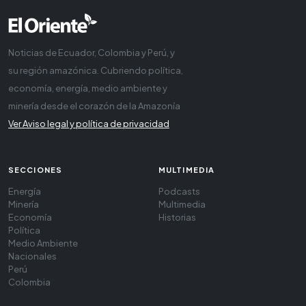
Noticias de Ecuador, Colombia y Perú, y
su región amazónica. Cubriendo política,
economía, energía, medio ambiente y
minería desde el corazón de la Amazonía
Ver Aviso legal y política de privacidad
SECCIONES
MULTIMEDIA
Energía
Podcasts
Minería
Multimedia
Economía
Historias
Política
Medio Ambiente
Nacionales
Perú
Colombia