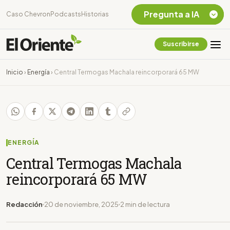
Pregunta a IA
Caso Chevron
Podcasts
Historias
Suscribirse
Quiero Información
sobre el Caso
Inicio
›
Energía
›
Central Termogas Machala reincorporará 65 MW
Chevron Ecuador
Listar destinos
turísticos de la
Amazonia Ecuatoriana
¿En que consiste la
tasa minera que rige en
ENERGÍA
Ecuador?
Central Termogas Machala
reincorporará 65 MW
Redacción
20 de noviembre, 2025
2 min de lectura