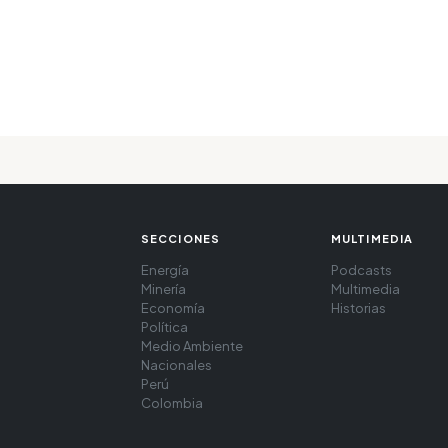
SECCIONES
MULTIMEDIA
Energía
Podcasts
Minería
Multimedia
Economía
Historias
Política
Medio Ambiente
Nacionales
Perú
Colombia