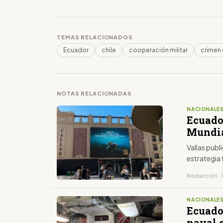
TEMAS RELACIONADOS
Ecuador
chile
cooperación militar
crimen
NOTAS RELACIONADAS
NACIONALE
Ecuador
Mundial
Vallas publ
estrategia 
Redacción · 1
NACIONALE
Ecuado
naval 