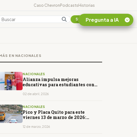
Caso Chevron
Podcasts
Historias
Pregunta a IA
Colombia
Suscribirse
Quiero Información
sobre el Caso
MÁS EN NACIONALES
Chevron Ecuador
Listar destinos
turísticos de la
NACIONALES
Amazonia Ecuatoriana
Alianza impulsa mejoras
educativas para estudiantes con
¿En que consiste la
discapacidad en Chimborazo
tasa minera que rige en
02 de abril, 2026
Ecuador?
NACIONALES
Pico y Placa Quito para este
viernes 13 de marzo de 2026:
horarios y restricciones
12 de marzo, 2026