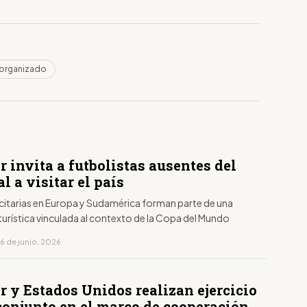
 organizado
S
 invita a futbolistas ausentes del
 a visitar el país
icitarias en Europa y Sudamérica forman parte de una
turística vinculada al contexto de la Copa del Mundo
6 de junio, 2026
S
r y Estados Unidos realizan ejercicio
conjunto en el marco de cooperación