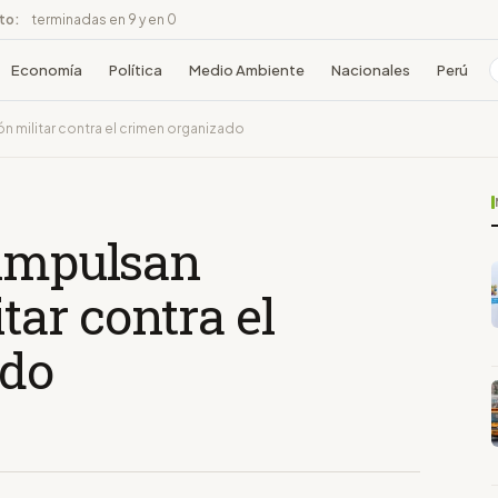
ito:
terminadas en 9 y en 0
Economía
Política
Medio Ambiente
Nacionales
Perú
n militar contra el crimen organizado
 impulsan
tar contra el
ado