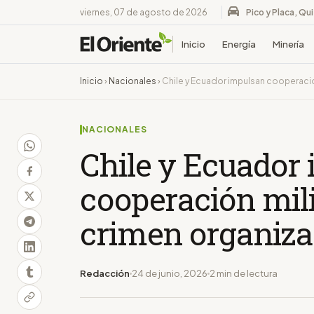
viernes, 07 de agosto de 2026
Pico y Placa, Qu
Inicio
Energía
Minería
Inicio
›
Nacionales
›
Chile y Ecuador impulsan cooperació
NACIONALES
Chile y Ecuador
cooperación mili
crimen organiz
Redacción
24 de junio, 2026
2 min de lectura