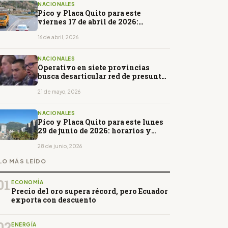
NACIONALES
Pico y Placa Quito para este
viernes 17 de abril de 2026:
horarios y restricciones
16 de abril, 2026
NACIONALES
Operativo en siete provincias
busca desarticular red de presunto
tráfico internacional de armas
21 de mayo, 2026
NACIONALES
Pico y Placa Quito para este lunes
29 de junio de 2026: horarios y
restricciones
28 de junio, 2026
LO MÁS LEÍDO
01
ECONOMÍA
Precio del oro supera récord, pero Ecuador
exporta con descuento
02
ENERGÍA