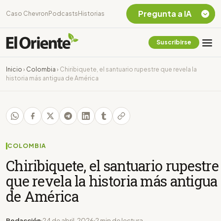
Pregunta a IA
Caso Chevron
Podcasts
Historias
Suscribirse
Quiero Información
sobre el Caso
Inicio
›
Colombia
›
Chiribiquete, el santuario rupestre que revela la
Chevron Ecuador
historia más antigua de América
Listar destinos
turísticos de la
Amazonia Ecuatoriana
¿En que consiste la
tasa minera que rige en
Ecuador?
COLOMBIA
Chiribiquete, el santuario rupestre
que revela la historia más antigua
de América
Redacción
24 de abril, 2026
2 min de lectura