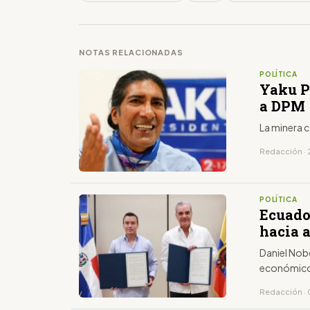
NOTAS RELACIONADAS
POLÍTICA
Yaku P
a DPM
La minera 
Redacción · 
POLÍTICA
Ecuado
hacia 
Daniel Nob
económicos
Redacción ·