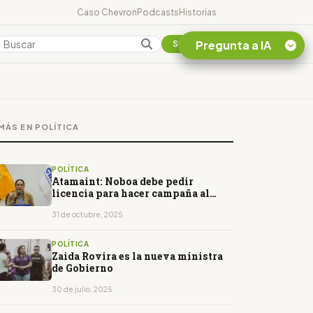
Caso Chevron
Podcasts
Historias
Pregunta a IA
Colombia
Suscribirse
Quiero Información
sobre el Caso
MÁS EN POLÍTICA
Chevron Ecuador
Listar destinos
turísticos de la
POLÍTICA
Amazonia Ecuatoriana
Atamaint: Noboa debe pedir
licencia para hacer campaña al
¿En que consiste la
referéndum
tasa minera que rige en
31 de octubre, 2025
Ecuador?
POLÍTICA
Zaida Rovira es la nueva ministra
de Gobierno
30 de julio, 2025