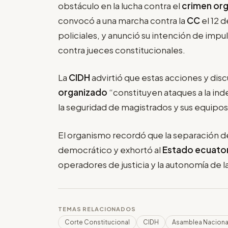
obstáculo en la lucha contra el
crimen or
convocó a una marcha contra la
CC
el 12 d
policiales, y anunció su intención de impul
contra jueces constitucionales.
La
CIDH
advirtió que estas acciones y discu
organizado
“constituyen ataques a la in
la seguridad de magistrados y sus equipos
El organismo recordó que la separación d
democrático y exhortó al
Estado ecuato
operadores de justicia y la autonomía de l
TEMAS RELACIONADOS
Corte Constitucional
CIDH
Asamblea Naciona