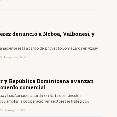
érez denunció a Noboa, Valbonesi y
canadiense está a cargo del proyecto Loma Larga en Azuay
27 de agosto, 2025
r y República Dominicana avanzan
acuerdo comercial
oa y Luis Abinader acordaron fortalecer vínculos
 y ampliar la cooperación en sectores estratégicos
 06 de mayo, 2026