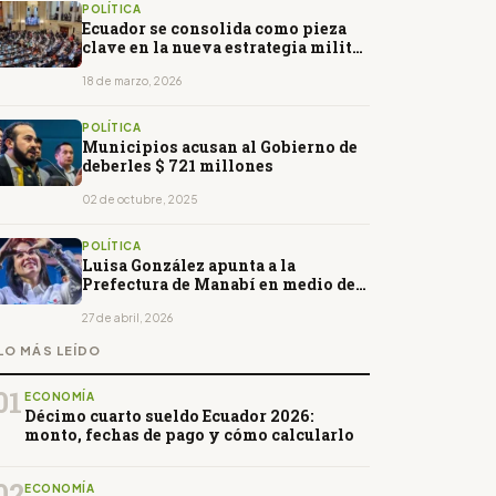
POLÍTICA
Ecuador se consolida como pieza
clave en la nueva estrategia militar
de EE.UU. en la región
18 de marzo, 2026
POLÍTICA
Municipios acusan al Gobierno de
deberles $ 721 millones
02 de octubre, 2025
POLÍTICA
Luisa González apunta a la
Prefectura de Manabí en medio de
tensiones políticas
27 de abril, 2026
LO MÁS LEÍDO
01
ECONOMÍA
Décimo cuarto sueldo Ecuador 2026:
monto, fechas de pago y cómo calcularlo
02
ECONOMÍA