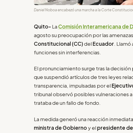
Daniel Noboa encabezó una marcha a la Corte Constitucional
Quito-
La
Comisión Interamericana de 
agosto su preocupación por las amenazas 
Constitucional (CC)
del
Ecuador
. Llamó 
funciones sin interferencias.
El pronunciamiento surge tras la decisión 
que suspendió artículos de tres leyes rela
transparencia, impulsadas por el
Ejecutiv
tribunal observó posibles vulneraciones 
trataba de un fallo de fondo.
La medida generó una reacción inmediata
ministra de Gobierno
y el
presidente de