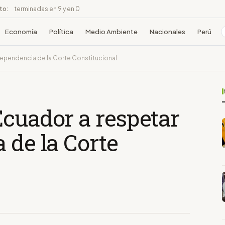
ito:
terminadas en 9 y en 0
Economía
Política
Medio Ambiente
Nacionales
Perú
ndependencia de la Corte Constitucional
Ecuador a respetar
 de la Corte