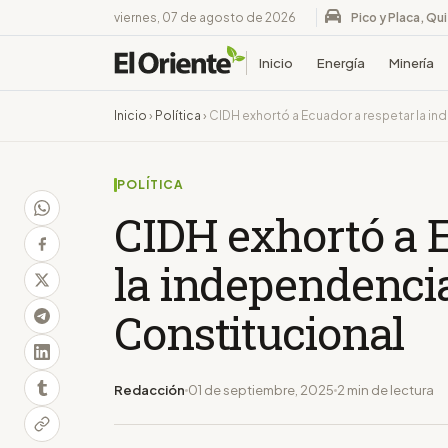
viernes, 07 de agosto de 2026
Pico y Placa, Qu
Inicio
Energía
Minería
Inicio
›
Política
›
CIDH exhortó a Ecuador a respetar la i
POLÍTICA
CIDH exhortó a 
la independencia
Constitucional
Redacción
01 de septiembre, 2025
2 min de lectura