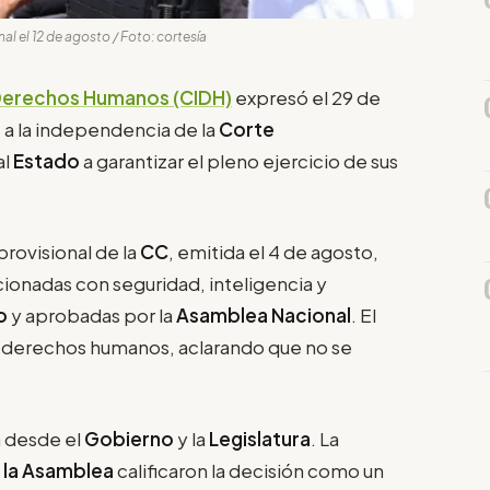
 el 12 de agosto / Foto: cortesía
Derechos Humanos (CIDH)
expresó el 29 de
a la independencia de la
Corte
al
Estado
a garantizar el pleno ejercicio de sus
provisional de la
CC
, emitida el 4 de agosto,
cionadas con seguridad, inteligencia y
o
y aprobadas por la
Asamblea Nacional
. El
a derechos humanos, aclarando que no se
 desde el
Gobierno
y la
Legislatura
. La
 la Asamblea
calificaron la decisión como un