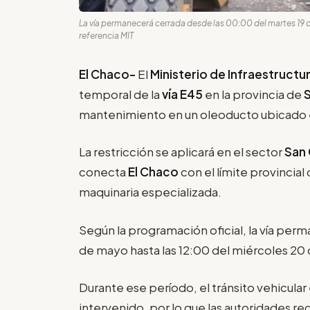
La vía permanecerá cerrada desde las 00:00 del martes 19 
referencia MIT
El Chaco-
El
Ministerio de Infraestructu
temporal de la
vía E45
en la provincia de
mantenimiento en un oleoducto ubicado e
La restricción se aplicará en el sector
San 
conecta
El Chaco
con el límite provincial
maquinaria especializada.
Según la programación oficial, la vía per
de mayo hasta las 12:00 del miércoles 2
Durante ese período, el tránsito vehicular
intervenido, por lo que las autoridades re