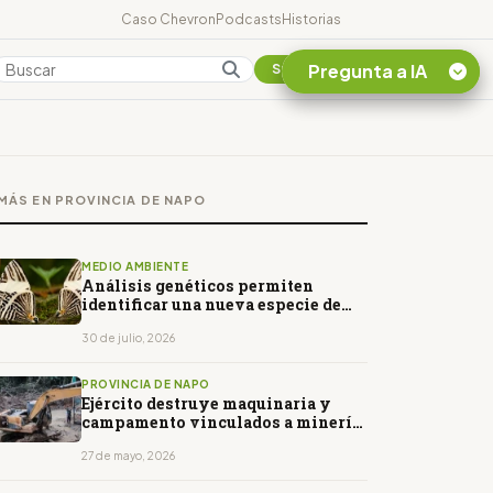
Caso Chevron
Podcasts
Historias
Pregunta a IA
Colombia
Suscribirse
Quiero Información
sobre el Caso
MÁS EN PROVINCIA DE NAPO
Chevron Ecuador
Listar destinos
turísticos de la
MEDIO AMBIENTE
Amazonia Ecuatoriana
Análisis genéticos permiten
identificar una nueva especie de
¿En que consiste la
mariposa en Napo
tasa minera que rige en
30 de julio, 2026
Ecuador?
PROVINCIA DE NAPO
Ejército destruye maquinaria y
campamento vinculados a minería
ilegal en Napo
27 de mayo, 2026