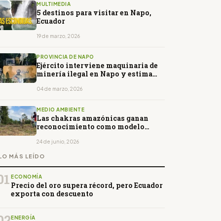
MULTIMEDIA
5 destinos para visitar en Napo,
Ecuador
19 de marzo, 2026
PROVINCIA DE NAPO
Ejército interviene maquinaria de
minería ilegal en Napo y estima
pérdidas por más de USD 200.000
04 de marzo, 2026
MEDIO AMBIENTE
Las chakras amazónicas ganan
reconocimiento como modelo
agrícola sostenible
24 de junio, 2026
LO MÁS LEÍDO
01
ECONOMÍA
Precio del oro supera récord, pero Ecuador
exporta con descuento
02
ENERGÍA