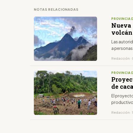
NOTAS RELACIONADAS
PROVINCIA 
Nueva e
volcán
Las autori
a personas 
Redacción · 
PROVINCIA 
Proyec
de cac
El proyect
productivo
Redacción · 1