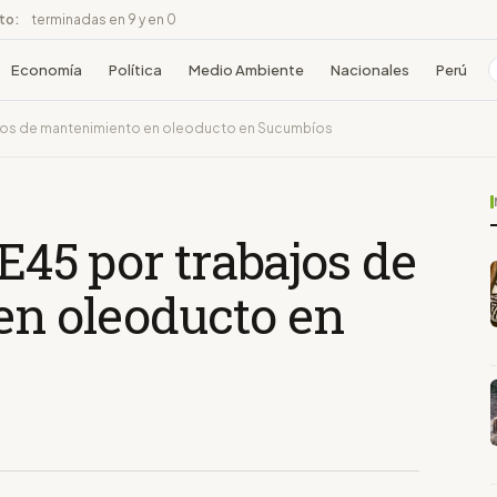
ito:
terminadas en 9 y en 0
Economía
Política
Medio Ambiente
Nacionales
Perú
abajos de mantenimiento en oleoducto en Sucumbíos
 E45 por trabajos de
n oleoducto en