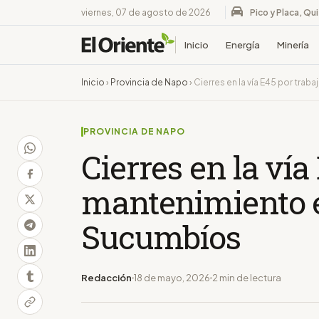
viernes, 07 de agosto de 2026
Pico y Placa, Qu
Inicio
Energía
Minería
Inicio
›
Provincia de Napo
›
Cierres en la vía E45 por tr
PROVINCIA DE NAPO
Cierres en la vía
mantenimiento e
Sucumbíos
Redacción
18 de mayo, 2026
2 min de lectura