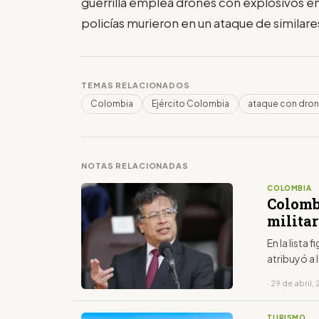
guerrilla emplea drones con explosivos e
policías murieron en un ataque de similare
TEMAS RELACIONADOS
Colombia
Ejército Colombia
ataque con dron
NOTAS RELACIONADAS
COLOMBIA
Colomb
milita
En la lista
atribuyó a 
· 29 de abril,
TURISMO