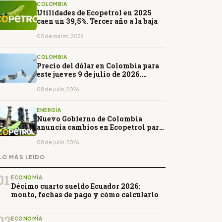
COLOMBIA
Utilidades de Ecopetrol en 2025
caen un 39,5%. Tercer año a la baja
05 de marzo, 2026
COLOMBIA
Precio del dólar en Colombia para
este jueves 9 de julio de 2026.
Abrirá al alza
08 de julio, 2026
ENERGÍA
Nuevo Gobierno de Colombia
anuncia cambios en Ecopetrol para
recuperar exploración y
rentabilidad
08 de julio, 2026
LO MÁS LEÍDO
01
ECONOMÍA
Décimo cuarto sueldo Ecuador 2026:
monto, fechas de pago y cómo calcularlo
02
ECONOMÍA