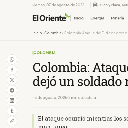
viernes, 07 de agosto de 2026
Pico y Placa, Qu
Inicio
Energía
Minería
Inicio
›
Colombia
›
Colombia: Ataque del ELN con dron d
COLOMBIA
Colombia: Ataqu
dejó un soldado 
15 de agosto, 2025
2 min de lectura
El ataque ocurrió mientras los 
monitoreo