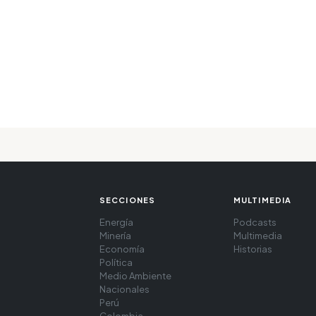
SECCIONES
MULTIMEDIA
Energía
Podcasts
Minería
Multimedia
Economía
Historias
Política
Medio Ambiente
Nacionales
Perú
Colombia