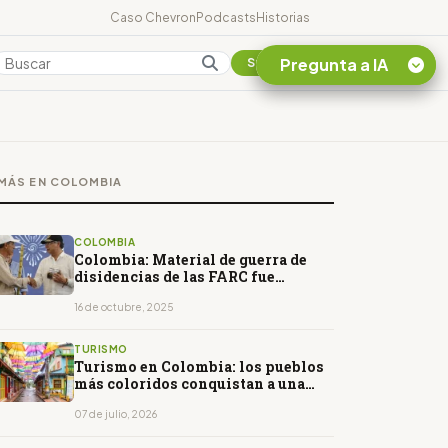
Caso Chevron
Podcasts
Historias
Pregunta a IA
Colombia
Suscribirse
Quiero Información
sobre el Caso
MÁS EN COLOMBIA
Chevron Ecuador
Listar destinos
turísticos de la
COLOMBIA
Amazonia Ecuatoriana
Colombia: Material de guerra de
disidencias de las FARC fue
¿En que consiste la
destruido
tasa minera que rige en
16 de octubre, 2025
Ecuador?
TURISMO
Turismo en Colombia: los pueblos
más coloridos conquistan a una
nueva generación de viajeros
07 de julio, 2026