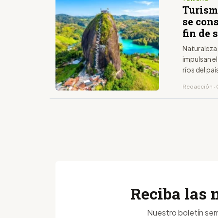
Turism
se con
fin de
Naturaleza
impulsan el
ríos del paí
Redacción · 
Reciba las 
Nuestro boletín sem