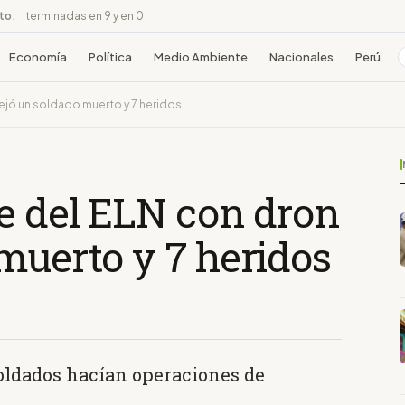
ito:
terminadas en 9 y en 0
Economía
Política
Medio Ambiente
Nacionales
Perú
ejó un soldado muerto y 7 heridos
e del ELN con dron
muerto y 7 heridos
soldados hacían operaciones de