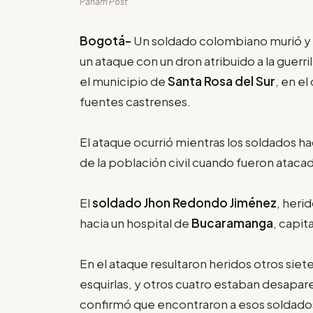
Panam Post
Bogotá-
Un soldado colombiano murió y o
un ataque con un dron atribuido a la guerril
el municipio de
Santa Rosa del Sur
, en e
fuentes castrenses.
El ataque ocurrió mientras los soldados 
de la población civil cuando fueron ataca
El
soldado Jhon Redondo Jiménez
, heri
hacia un hospital de
Bucaramanga
, capi
En el ataque resultaron heridos otros siete
esquirlas, y otros cuatro estaban desapa
confirmó que encontraron a esos soldados,