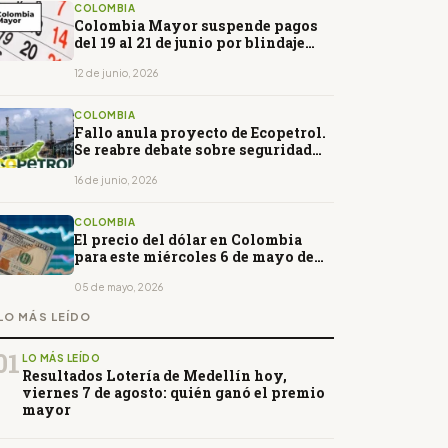
COLOMBIA
Colombia Mayor suspende pagos
del 19 al 21 de junio por blindaje
electoral: qué deben saber los
beneficiarios
12 de junio, 2026
COLOMBIA
Fallo anula proyecto de Ecopetrol.
Se reabre debate sobre seguridad
energética y consulta previa en
Colombia
16 de junio, 2026
COLOMBIA
El precio del dólar en Colombia
para este miércoles 6 de mayo de
2026. Abrirá al alza
05 de mayo, 2026
LO MÁS LEÍDO
01
LO MÁS LEÍDO
Resultados Lotería de Medellín hoy,
viernes 7 de agosto: quién ganó el premio
mayor