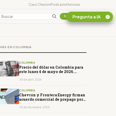
Caso Chevron
Podcasts
Historias
Pregunta a IA
Colombia
Suscribirse
Quiero Información
sobre el Caso
MÁS EN COLOMBIA
Chevron Ecuador
Listar destinos
turísticos de la
COLOMBIA
Amazonia Ecuatoriana
Precio del dólar en Colombia para
este lunes 4 de mayo de 2026.
¿En que consiste la
Abrirá al alza
tasa minera que rige en
30 de abril, 2026
Ecuador?
COLOMBIA
Chevron y Frontera Energy firman
acuerdo comercial de prepago por
US$120 millones
30 de diciembre, 2025