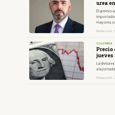
urea en
El gremio a
importados
mayores c
Redacción · 1
COLOMBIA
Precio 
jueves 
La divisa 
a la jornad
Redacción · 