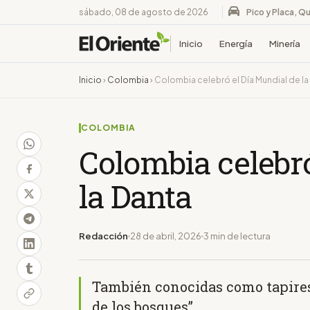
sábado, 08 de agosto de 2026
Pico y Placa, Qu
Inicio
Energía
Minería
Inicio
›
Colombia
›
Colombia celebró el Día Mundial de la
COLOMBIA
Colombia celebró
la Danta
Redacción
28 de abril, 2026
3 min de lectura
También conocidas como tapires,
de los bosques”.