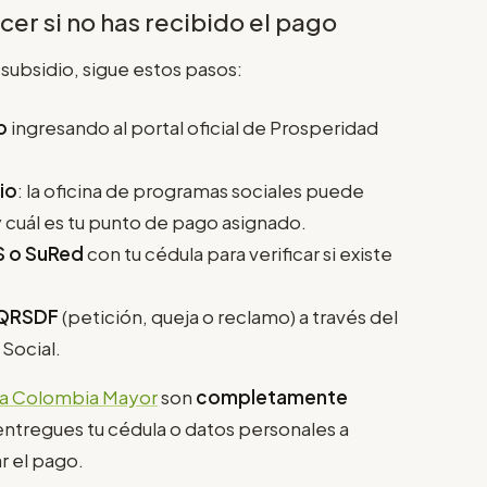
er si no has recibido el pago
u subsidio, sigue estos pasos:
o
ingresando al portal oficial de Prosperidad
io
: la oficina de programas sociales puede
 y cuál es tu punto de pago asignado.
S o SuRed
con tu cédula para verificar si existe
PQRSDF
(petición, queja o reclamo) a través del
 Social.
a Colombia Mayor
son
completamente
 entregues tu cédula o datos personales a
r el pago.