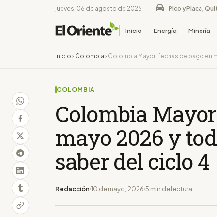
jueves, 06 de agosto de 2026
Pico y Placa, Qui
Inicio
Energía
Minería
Inicio
›
Colombia
›
Colombia Mayor: fechas de pago en m
COLOMBIA
Colombia Mayor:
mayo 2026 y tod
saber del ciclo 4
Redacción
10 de mayo, 2026
5 min de lectura