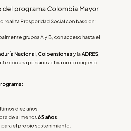
io del programa Colombia Mayor
lo realiza Prosperidad Social con base en:
palmente grupos A y B, con acceso hasta el
aduría Nacional
,
Colpensiones
y la
ADRES
,
ente con una pensión activa ni otro ingreso
 programa:
últimos diez años.
bre de al menos
65 años
.
s para el propio sostenimiento.