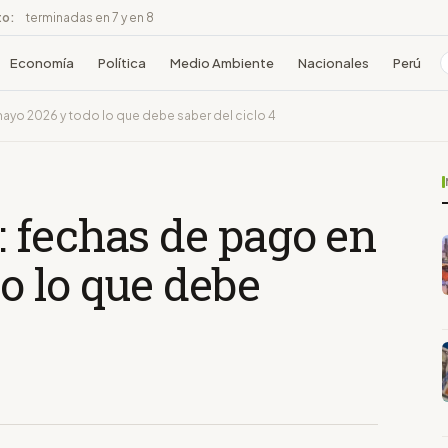
to:
terminadas en 7 y en 8
Economía
Política
Medio Ambiente
Nacionales
Perú
ayo 2026 y todo lo que debe saber del ciclo 4
 fechas de pago en
o lo que debe