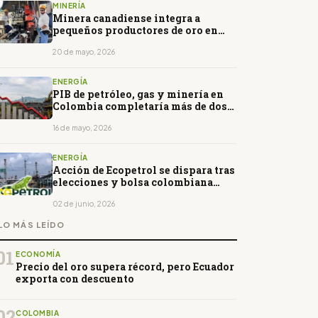
MINERÍA
Minera canadiense integra a
pequeños productores de oro en
Colombia
20 de mayo, 2026
ENERGÍA
PIB de petróleo, gas y minería en
Colombia completaría más de dos
años en caída
16 de mayo, 2026
ENERGÍA
Acción de Ecopetrol se dispara tras
elecciones y bolsa colombiana
lidera ganancias mundiales
02 de junio, 2026
LO MÁS LEÍDO
01
ECONOMÍA
Precio del oro supera récord, pero Ecuador
exporta con descuento
02
COLOMBIA