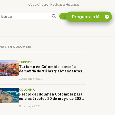
Caso Chevron
Podcasts
Historias
Pregunta a IA
Colombia
Suscribirse
Quiero Información
sobre el Caso
MÁS EN COLOMBIA
Chevron Ecuador
Listar destinos
turísticos de la
TURISMO
Amazonia Ecuatoriana
Turismo en Colombia: crece la
demanda de villas y alojamientos
¿En que consiste la
para viajes en grupo
tasa minera que rige en
30 de junio, 2026
Ecuador?
COLOMBIA
Precio del dólar en Colombia para
este miércoles 20 de mayo de 2026.
Abrirá al alza
19 de mayo, 2026