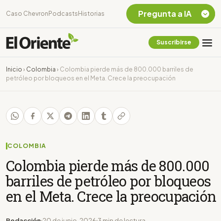
Pregunta a IA
Caso Chevron
Podcasts
Historias
Suscribirse
Quiero Información
sobre el Caso
Inicio
›
Colombia
›
Colombia pierde más de 800.000 barriles de
Chevron Ecuador
petróleo por bloqueos en el Meta. Crece la preocupación
Listar destinos
turísticos de la
Amazonia Ecuatoriana
¿En que consiste la
tasa minera que rige en
Ecuador?
COLOMBIA
Colombia pierde más de 800.000
barriles de petróleo por bloqueos
en el Meta. Crece la preocupación
Redacción
20 de junio, 2026
3 min de lectura