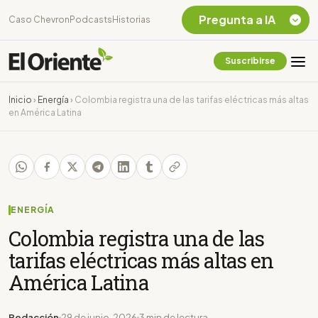
Pregunta a IA
Caso Chevron
Podcasts
Historias
Suscribirse
Quiero Información
sobre el Caso
Inicio
›
Energía
›
Colombia registra una de las tarifas eléctricas más altas
Chevron Ecuador
en América Latina
Listar destinos
turísticos de la
Amazonia Ecuatoriana
¿En que consiste la
tasa minera que rige en
Ecuador?
ENERGÍA
Colombia registra una de las
tarifas eléctricas más altas en
América Latina
Redacción
29 de junio, 2026
3 min de lectura