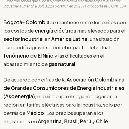
El informe señala que el costo promedio de la electricidad para el sector
industrial aumentó a US$0,224 por kWh en 2025 / Foto: cortesía CONHESA
Bogotá- Colombia
se mantiene entre los países con
los costos de
energía eléctrica
más elevados para el
sector industrial
en
América Latina,
una situación
que podría agravarse por el impacto del actual
fenómeno de El Niño
y las dificultades en el
abastecimiento de
gas natural
.
De acuerdo con cifras de la
Asociación Colombiana
de Grandes Consumidores de Energía Industriales
(Asoenergía)
, el país ocupa el segundo lugar en la
región en tarifas eléctricas para la industria, solo por
detrás de
México
. Los precios superan a los
registrados en
Argentina, Brasil, Perú
y
Chile
.