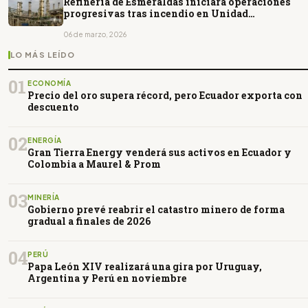
Refinería de Esmeraldas iniciará operaciones
progresivas tras incendio en Unidad
Viscorreductora
06 de marzo, 2026
LO MÁS LEÍDO
01
ECONOMÍA
Precio del oro supera récord, pero Ecuador exporta con
descuento
02
ENERGÍA
Gran Tierra Energy venderá sus activos en Ecuador y
Colombia a Maurel & Prom
03
MINERÍA
Gobierno prevé reabrir el catastro minero de forma
gradual a finales de 2026
04
PERÚ
Papa León XIV realizará una gira por Uruguay,
Argentina y Perú en noviembre