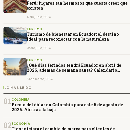
Perú: lugares tan hermosos que cuesta creer que
existen
17 de junio, 2026
TURISMO
Turismo de bienestar en Ecuador: el destino
ideal para reconectar con la naturaleza
06 de julio, 2026
TURISMO
¿Qué días feriados tendrá Ecuador en abril de
2026, además de semana santa? Calendario
completo
31 de marzo, 2026
LO MÁS LEÍDO
01
COLOMBIA
Precio del dólar en Colombia para este 5 de agosto de
2026. Abrirá a la baja
02
ECONOMÍA
Tigo iniciará el cambio de marca para clientes de