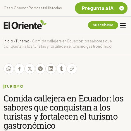
Pregunta a IA
Caso Chevron
Podcasts
Historias
Suscribirse
Quiero Información
sobre el Caso
Inicio
›
Turismo
›
Comida callejera en Ecuador: los sabores que
Chevron Ecuador
conquistan a los turistas y fortalecen el turismo gastronómico
Listar destinos
turísticos de la
Amazonia Ecuatoriana
¿En que consiste la
tasa minera que rige en
Ecuador?
TURISMO
Comida callejera en Ecuador: los
sabores que conquistan a los
turistas y fortalecen el turismo
gastronómico