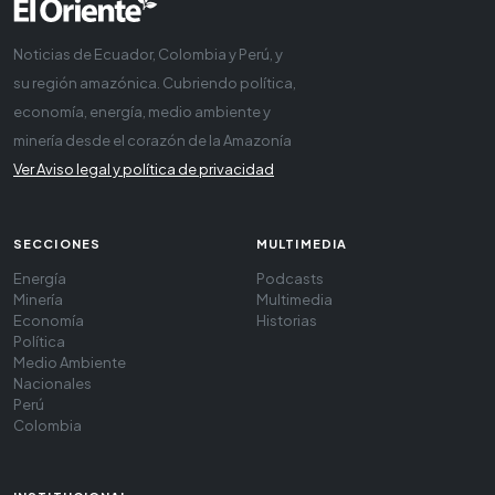
Noticias de Ecuador, Colombia y Perú, y
su región amazónica. Cubriendo política,
economía, energía, medio ambiente y
minería desde el corazón de la Amazonía
Ver Aviso legal y política de privacidad
SECCIONES
MULTIMEDIA
Energía
Podcasts
Minería
Multimedia
Economía
Historias
Política
Medio Ambiente
Nacionales
Perú
Colombia