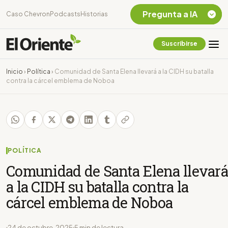
Pregunta a IA
Caso Chevron
Podcasts
Historias
Suscribirse
Quiero Información
sobre el Caso
Inicio
›
Política
›
Comunidad de Santa Elena llevará a la CIDH su batalla
Chevron Ecuador
contra la cárcel emblema de Noboa
Listar destinos
turísticos de la
Amazonia Ecuatoriana
¿En que consiste la
tasa minera que rige en
Ecuador?
POLÍTICA
Comunidad de Santa Elena llevará
a la CIDH su batalla contra la
cárcel emblema de Noboa
24 de octubre, 2025
5 min de lectura