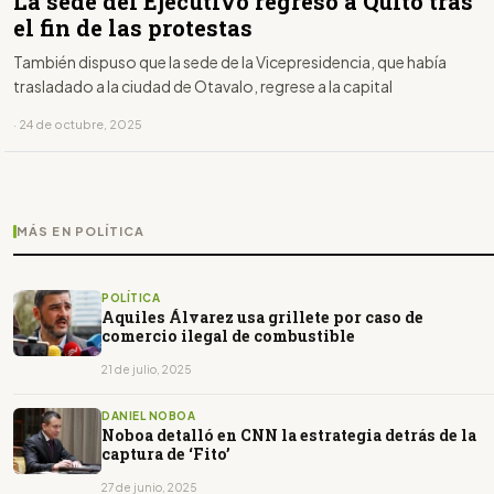
La sede del Ejecutivo regresó a Quito tras
el fin de las protestas
También dispuso que la sede de la Vicepresidencia, que había
trasladado a la ciudad de Otavalo, regrese a la capital
· 24 de octubre, 2025
MÁS EN POLÍTICA
POLÍTICA
Aquiles Álvarez usa grillete por caso de
comercio ilegal de combustible
21 de julio, 2025
DANIEL NOBOA
Noboa detalló en CNN la estrategia detrás de la
captura de ‘Fito’
27 de junio, 2025