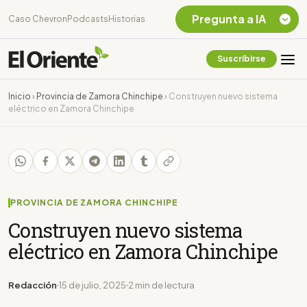
Pregunta a IA
Caso Chevron
Podcasts
Historias
Suscribirse
Quiero Información
sobre el Caso
Inicio
›
Provincia de Zamora Chinchipe
›
Construyen nuevo sistema
Chevron Ecuador
eléctrico en Zamora Chinchipe
Listar destinos
turísticos de la
Amazonia Ecuatoriana
¿En que consiste la
tasa minera que rige en
Ecuador?
PROVINCIA DE ZAMORA CHINCHIPE
Construyen nuevo sistema
eléctrico en Zamora Chinchipe
Redacción
15 de julio, 2025
2 min de lectura