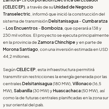
(CELEC EP)
, a través de su
Unidad de Negocio
Transelectric
, informó que inició la construcción del
sistema de transmisión
Delsitanisagua
–
Cumbaratza
–
Los Encuentros
–
Bomboiza
, que operará a 138 y
230 mil voltios. El proyecto se ejecuta principalmente
en la provincia de
Zamora Chinchipe
y en parte de
Morona Santiago
, con una inversión estimada en USD
44,2 millones.
Según
CELEC EP
, esta infraestructura permitirá
transmitir sin restricciones la energía generada por las
centrales
Delsitanisagua
(180 MW),
Villonaco
(16,5
MW),
Sabanilla
(30 MW) y
Huascachaca
(50 MW), así
como la de futuras centrales planificadas en la zona sur
y sur oriental del país.