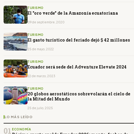
TURISMO
El "oro verde" de la Amazonía ecuatoriana
09 de septiembre, 2020
TURISMO
El gasto turístico del feriado dejó $ 42 millones
25 de mayo, 2022
TURISMO
Ecuador será sede del Adventure Elevate 2024
22 de marzo, 2023
TURISMO
20 globos aerostáticos sobrevolarán el cielo de
la Mitad del Mundo
25 de julio, 2025
LO MÁS LEÍDO
01
ECONOMÍA