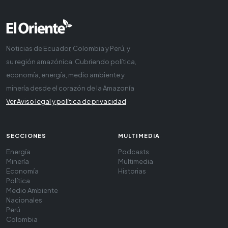
Noticias de Ecuador, Colombia y Perú, y
su región amazónica. Cubriendo política,
economía, energía, medio ambiente y
minería desde el corazón de la Amazonía
Ver Aviso legal y política de privacidad
SECCIONES
MULTIMEDIA
Energía
Podcasts
Minería
Multimedia
Economía
Historias
Política
Medio Ambiente
Nacionales
Perú
Colombia