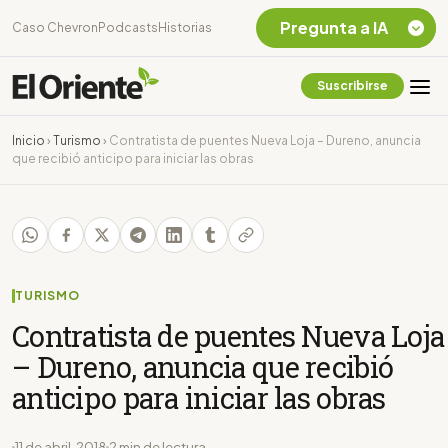
Pregunta a IA
Caso Chevron
Podcasts
Historias
Suscribirse
Quiero Información
sobre el Caso
Inicio
›
Turismo
›
Contratista de puentes Nueva Loja – Dureno, anuncia
Chevron Ecuador
que recibió anticipo para iniciar las obras
Listar destinos
turísticos de la
Amazonia Ecuatoriana
¿En que consiste la
tasa minera que rige en
Ecuador?
TURISMO
Contratista de puentes Nueva Loja
– Dureno, anuncia que recibió
anticipo para iniciar las obras
11 de abril, 2018
2 min de lectura