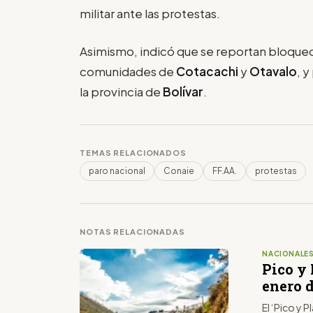
militar ante las protestas.
Asimismo, indicó que se reportan bloqueos 
comunidades de
Cotacachi
y
Otavalo
, 
la provincia de
Bolívar
.
TEMAS RELACIONADOS
paro nacional
Conaie
FF.AA.
protestas
NOTAS RELACIONADAS
NACIONALE
Pico y 
enero d
El ‘Pico y P