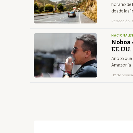
horario de 
desde las 1
último dígi
Redacción · 
NACIONALE
Noboa e
EE.UU. 
Anotó que 
Amazonía
· 12 de novi