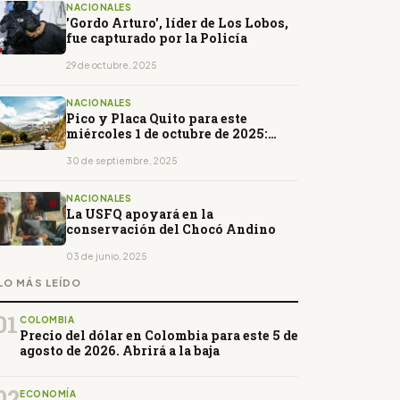
NACIONALES
'Gordo Arturo', líder de Los Lobos,
fue capturado por la Policía
29 de octubre, 2025
NACIONALES
Pico y Placa Quito para este
miércoles 1 de octubre de 2025:
horarios y restricciones
30 de septiembre, 2025
NACIONALES
La USFQ apoyará en la
conservación del Chocó Andino
03 de junio, 2025
LO MÁS LEÍDO
01
COLOMBIA
Precio del dólar en Colombia para este 5 de
agosto de 2026. Abrirá a la baja
02
ECONOMÍA