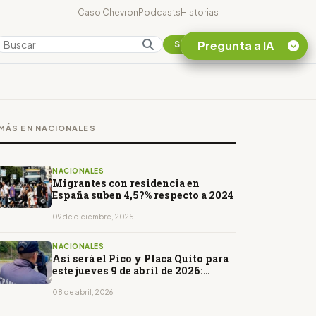
Caso Chevron
Podcasts
Historias
Pregunta a IA
Colombia
Suscribirse
Quiero Información
sobre el Caso
MÁS EN NACIONALES
Chevron Ecuador
Listar destinos
turísticos de la
NACIONALES
Amazonia Ecuatoriana
Migrantes con residencia en
España suben 4,5?% respecto a 2024
¿En que consiste la
tasa minera que rige en
09 de diciembre, 2025
Ecuador?
NACIONALES
Así será el Pico y Placa Quito para
este jueves 9 de abril de 2026:
horarios y restricciones
08 de abril, 2026