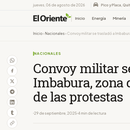
jueves, 06 de agosto de 2026
Pico y Placa, Qui
Inicio
Energía
Minería
Inicio
›
Nacionales
›
Convoy militar se trasladó a Imbabur
NACIONALES
Convoy militar s
Imbabura, zona 
de las protestas
29 de septiembre, 2025
4 min de lectura