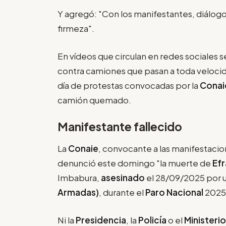
Y agregó: "Con los manifestantes, diálogo
firmeza".
En vídeos que circulan en redes sociales
contra camiones que pasan a toda velocid
día de protestas convocadas por la
Conai
camión quemado.
Manifestante fallecido
La
Conaie
, convocante a las manifestacion
denunció este domingo "la muerte de
Efr
Imbabura,
asesinado
el 28/09/2025 por u
Armadas)
, durante el
Paro Nacional
2025
Ni la
Presidencia
, la
Policía
o el
Ministerio