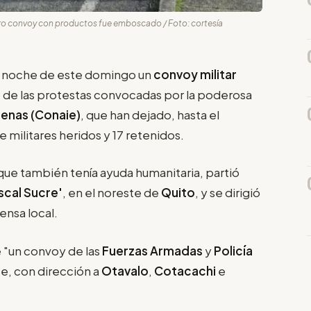
tro convoy con productos fue emboscado / Foto: cortesía
a noche de este domingo un
convoy militar
o de las protestas convocadas por la poderosa
enas (Conaie)
, que han dejado, hasta el
militares heridos y 17 retenidos.
que también tenía ayuda humanitaria, partió
scal Sucre'
, en el noreste de
Quito
, y se dirigió
ensa local.
e "un convoy de las
Fuerzas Armadas
y
Policía
e, con dirección a
Otavalo
,
Cotacachi
e