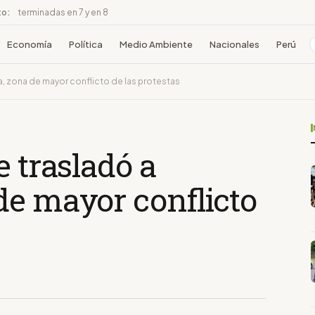
to:
terminadas en 7 y en 8
Economía
Política
Medio Ambiente
Nacionales
Perú
a, zona de mayor conflicto de las protestas
e trasladó a
de mayor conflicto