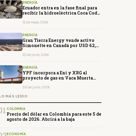
ENERGÍA
Ecuador entra en la fase final para
recibir la hidroeléctrica Coca Codo
Sinclair
12 de mayo, 2026
ENERGÍA
Gran Tierra Energy vende activo
Simonette en Canadá por USD 62,5
millones
22 de junio, 2026
ENERGÍA
YPF incorpora a Eni y XRG al
proyecto de gas en Vaca Muerta
para exportaciones de GNL
30 de junio, 2026
LO MÁS LEÍDO
01
COLOMBIA
Precio del dólar en Colombia para este 5 de
agosto de 2026. Abrirá a la baja
02
ECONOMÍA