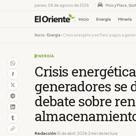
jueves, 06 de agosto de 2026
Pico y Placa, Qui
Inicio
Energía
Minería
Inicio
›
Energía
›
Crisis energética en Perú: pagos a gene
ENERGÍA
Crisis energétic
generadores se d
debate sobre ren
almacenamient
Redacción
15 de abril, 2026
2 min de lectura