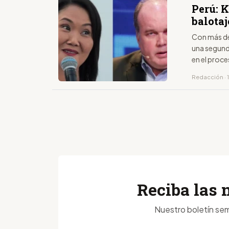
Perú: K
balotaj
Con más de 
una segund
en el proce
Redacción · 1
Reciba las 
Nuestro boletín sem