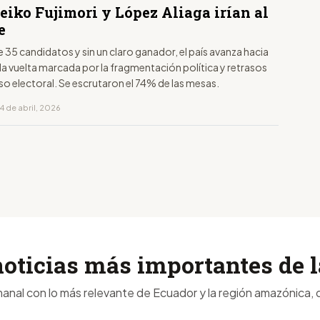
eiko Fujimori y López Aliaga irían al
e
35 candidatos y sin un claro ganador, el país avanza hacia
a vuelta marcada por la fragmentación política y retrasos
so electoral. Se escrutaron el 74% de las mesas.
4 de abril, 2026
noticias más importantes de
anal con lo más relevante de Ecuador y la región amazónica, d