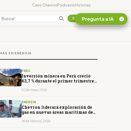
Caso Chevron
Podcasts
Historias
Pregunta a IA
Colombia
Suscribirse
Quiero Información
sobre el Caso
MÁS EN ENERGÍA
Chevron Ecuador
Listar destinos
turísticos de la
PERÚ
Amazonia Ecuatoriana
Inversión minera en Perú creció
43,7 % durante el primer trimestre
¿En que consiste la
de 2026
tasa minera que rige en
22 de mayo, 2026
Ecuador?
ENERGÍA
Chevron liderará exploración de
gas en nuevas áreas marítimas de
Grecia
18 de febrero, 2026