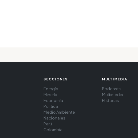
SECCIONES
MULTIMEDIA
Energía
Podcasts
Minería
Multimedia
Economía
Historias
Política
Medio Ambiente
Nacionales
Perú
Colombia