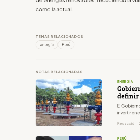
como la actual.
TEMAS RELACIONADOS
energía
Perú
NOTAS RELACIONADAS
ENERGÍA
Gobier
definir
El Gobiern
invertir en
Redacción · 2
PERÚ