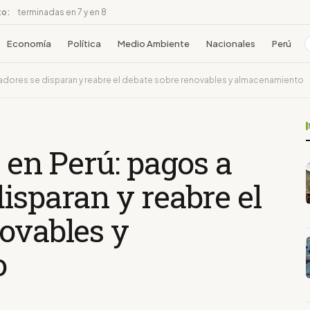
to:
terminadas en 7 y en 8
Economía
Política
Medio Ambiente
Nacionales
Perú
radores se disparan y reabre el debate sobre renovables y almacenamiento
a en Perú: pagos a
isparan y reabre el
ovables y
o