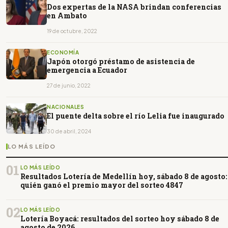
Dos expertas de la NASA brindan conferencias
en Ambato
19 de octubre, 2022
ECONOMÍA
Japón otorgó préstamo de asistencia de
emergencia a Ecuador
27 de junio, 2022
NACIONALES
El puente delta sobre el río Lelia fue inaugurado
30 de abril, 2024
LO MÁS LEÍDO
01
LO MÁS LEÍDO
Resultados Lotería de Medellín hoy, sábado 8 de agosto:
quién ganó el premio mayor del sorteo 4847
02
LO MÁS LEÍDO
Lotería Boyacá: resultados del sorteo hoy sábado 8 de
agosto de 2026