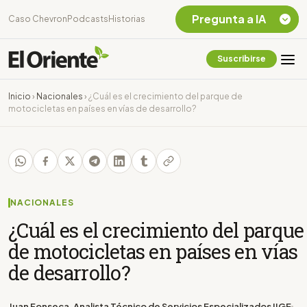
Pregunta a IA
Caso Chevron
Podcasts
Historias
Suscribirse
Quiero Información
sobre el Caso
Inicio
›
Nacionales
›
¿Cuál es el crecimiento del parque de
Chevron Ecuador
motocicletas en países en vías de desarrollo?
Listar destinos
turísticos de la
Amazonia Ecuatoriana
¿En que consiste la
tasa minera que rige en
Ecuador?
NACIONALES
¿Cuál es el crecimiento del parque
de motocicletas en países en vías
de desarrollo?
Juan Fonseca, Analista Técnico de Servicios Especializados IIGE