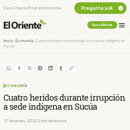
Pregunta a IA
Caso Chevron
Podcasts
Historias
Suscribirse
Quiero Información
sobre el Caso
Inicio
›
Economía
›
Cuatro heridos durante irrupción a sede indígena en
Chevron Ecuador
Sucúa
Listar destinos
turísticos de la
Amazonia Ecuatoriana
¿En que consiste la
tasa minera que rige en
Ecuador?
ECONOMÍA
Cuatro heridos durante irrupción
a sede indígena en Sucúa
27 de enero, 2020
2 min de lectura