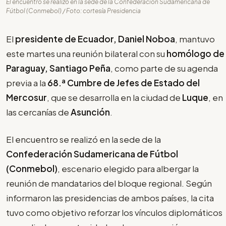
El encuentro se realizó en la sede de la Confederación Sudamericana de
Fútbol (Conmebol) / Foto: cortesía Presidencia
El
presidente de Ecuador, Daniel Noboa
, mantuvo
este martes una reunión bilateral con su
homólogo de
Paraguay, Santiago Peña
, como parte de su agenda
previa a la
68.ª Cumbre de Jefes de Estado del
Mercosur
, que se desarrolla en la ciudad de
Luque
, en
las cercanías de
Asunción
.
El encuentro se realizó en la sede de la
Confederación Sudamericana de Fútbol
(Conmebol)
, escenario elegido para albergar la
reunión de mandatarios del bloque regional. Según
informaron las presidencias de ambos países, la cita
tuvo como objetivo reforzar los vínculos diplomáticos