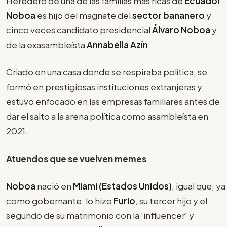
Heredero de una de las familias más ricas de
Ecuador
,
Noboa
es hijo del magnate del
sector bananero
y
cinco veces candidato presidencial
Álvaro Noboa
y
de la exasambleísta
Annabella Azín
.
Criado en una casa donde se respiraba política, se
formó en prestigiosas instituciones extranjeras y
estuvo enfocado en las empresas familiares antes de
dar el salto a la arena política como asambleísta en
2021.
Atuendos que se vuelven memes
Noboa
nació en
Miami (Estados Unidos)
, igual que, ya
como gobernante, lo hizo
Furio
, su tercer hijo y el
segundo de su matrimonio con la 'influencer' y