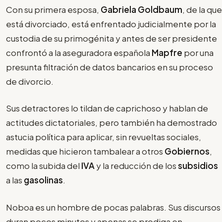
Con su primera esposa,
Gabriela Goldbaum
, de la que
está divorciado, está enfrentado judicialmente por la
custodia de su primogénita y antes de ser presidente
confrontó a la aseguradora española
Mapfre
por una
presunta filtración de datos bancarios en su proceso
de divorcio.
Sus detractores lo tildan de caprichoso y hablan de
actitudes dictatoriales, pero también ha demostrado
astucia política para aplicar, sin revueltas sociales,
medidas que hicieron tambalear a otros
Gobiernos
,
como la subida del
IVA
y la reducción de los
subsidios
a las
gasolinas
.
Noboa es un hombre de pocas palabras. Sus discursos
duran pocos minutos y apenas se prodiga en