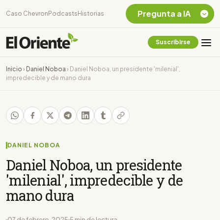
Pregunta a IA
Caso Chevron
Podcasts
Historias
Suscribirse
Quiero Información
sobre el Caso
Inicio
›
Daniel Noboa
›
Daniel Noboa, un presidente 'milenial',
Chevron Ecuador
impredecible y de mano dura
Listar destinos
turísticos de la
Amazonia Ecuatoriana
¿En que consiste la
tasa minera que rige en
Ecuador?
DANIEL NOBOA
Daniel Noboa, un presidente
'milenial', impredecible y de
mano dura
07 de febrero, 2025
5 min de lectura