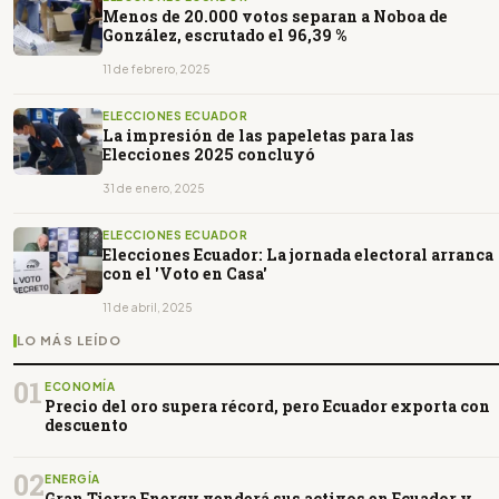
Menos de 20.000 votos separan a Noboa de
González, escrutado el 96,39 %
11 de febrero, 2025
ELECCIONES ECUADOR
La impresión de las papeletas para las
Elecciones 2025 concluyó
31 de enero, 2025
ELECCIONES ECUADOR
Elecciones Ecuador: La jornada electoral arranca
con el 'Voto en Casa'
11 de abril, 2025
LO MÁS LEÍDO
01
ECONOMÍA
Precio del oro supera récord, pero Ecuador exporta con
descuento
02
ENERGÍA
Gran Tierra Energy venderá sus activos en Ecuador y