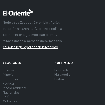
Noticias de Ecuador, Colombia y Perú, y
su región amazónica. Cubriendo política,
economía, energía, medio ambiente y
minería desde el corazón de la Amazonía
Ver Aviso legal y política de privacidad
SECCIONES
MULTIMEDIA
Energía
Podcasts
Minería
Multimedia
Economía
Historias
Política
Medio Ambiente
Nacionales
Perú
Colombia