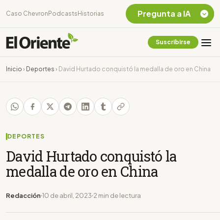
Pregunta a IA
Caso Chevron
Podcasts
Historias
Suscribirse
Quiero Información
sobre el Caso
Inicio
›
Deportes
›
David Hurtado conquistó la medalla de oro en China
Chevron Ecuador
Listar destinos
turísticos de la
Amazonia Ecuatoriana
¿En que consiste la
tasa minera que rige en
DEPORTES
Ecuador?
David Hurtado conquistó la
medalla de oro en China
Redacción
10 de abril, 2023
2 min de lectura