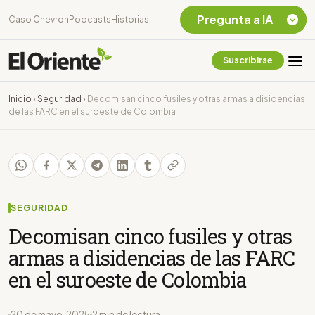
Pregunta a IA
Caso Chevron
Podcasts
Historias
Suscribirse
Quiero Información
sobre el Caso
Inicio
›
Seguridad
›
Decomisan cinco fusiles y otras armas a disidencias
Chevron Ecuador
de las FARC en el suroeste de Colombia
Listar destinos
turísticos de la
Amazonia Ecuatoriana
¿En que consiste la
tasa minera que rige en
Ecuador?
SEGURIDAD
Decomisan cinco fusiles y otras
armas a disidencias de las FARC
en el suroeste de Colombia
20 de mayo, 2025
2 min de lectura