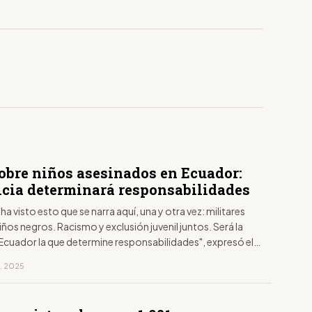
sobre niños asesinados en Ecuador:
ticia determinará responsabilidades
a visto esto que se narra aquí, una y otra vez: militares
os negros. Racismo y exclusión juvenil juntos. Será la
l Ecuador la que determine responsabilidades", expresó el
 colombiano en la red social X.
o, 2025