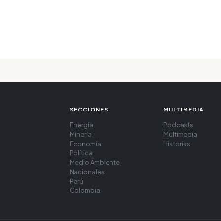
SECCIONES
MULTIMEDIA
Energía
Podcasts
Minería
Multimedia
Economía
Historias
Política
Medio Ambiente
Nacionales
Perú
Colombia