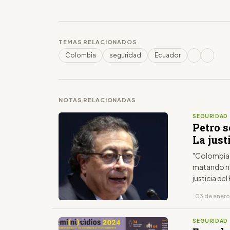
TEMAS RELACIONADOS
Colombia
seguridad
Ecuador
NOTAS RELACIONADAS
SEGURIDAD
Petro 
La jus
"Colombia h
matando niñ
justicia de
mandatario
· 03 de ener
SEGURIDAD