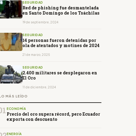
SEGURIDAD
Red de phishing fue desmantelada
en Santo Domingo de los Tsáchilas
19 de septiembre, 2024
SEGURIDAD
14 personas fueron detenidas por
ola de atentados y motines de 2024
21 de marzo, 2025
SEGURIDAD
2.400 militares se desplegaron en
El Oro
11 de diciembre, 2024
LO MÁS LEÍDO
01
ECONOMÍA
Precio del oro supera récord, pero Ecuador
exporta con descuento
02
ENERGÍA