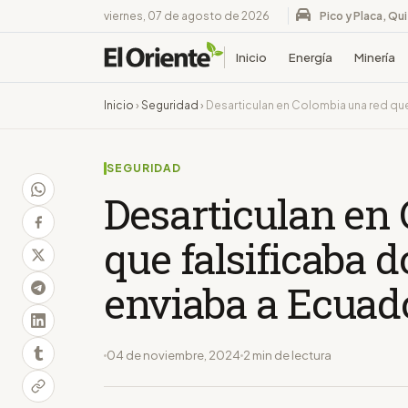
viernes, 07 de agosto de 2026
Pico y Placa, Qu
Inicio
Energía
Minería
Inicio
›
Seguridad
›
Desarticulan en Colombia una red que 
SEGURIDAD
Desarticulan en
que falsificaba d
enviaba a Ecuad
04 de noviembre, 2024
2 min de lectura