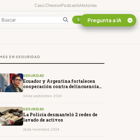
Caso Chevron
Podcasts
Historias
Pregunta a IA
Colombia
Suscribirse
Quiero Información
sobre el Caso
MÁS EN SEGURIDAD
Chevron Ecuador
Listar destinos
turísticos de la
SEGURIDAD
Amazonia Ecuatoriana
Ecuador y Argentina fortalecen
cooperación contra delincuencia
¿En que consiste la
transnacional
tasa minera que rige en
04 de septiembre, 2024
Ecuador?
SEGURIDAD
La Policía desmanteló 2 redes de
lavado de activos
26 de noviembre, 2024