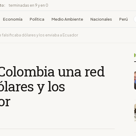
ito:
terminadas en 9 y en 0
Economía
Política
Medio Ambiente
Nacionales
Perú
falsificaba dólares y los enviaba a Ecuador
 Colombia una red
ólares y los
or